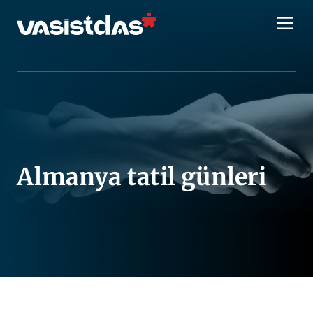
İçeriğe
M
atla
Almanya tatil günleri