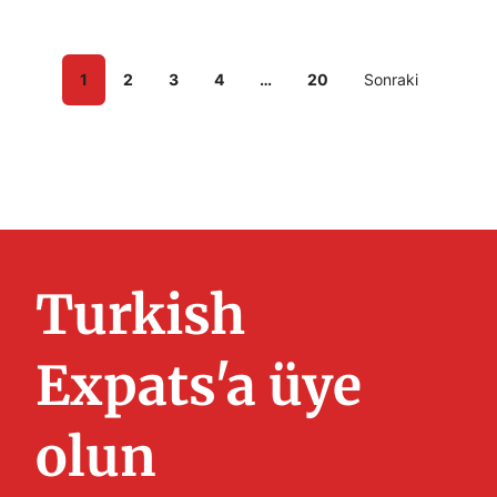
1
2
3
4
…
20
Sonraki
Turkish
Expats'a üye
olun