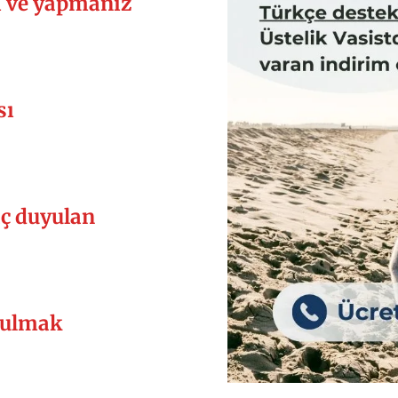
i ve yapmanız
sı
aç duyulan
 bulmak