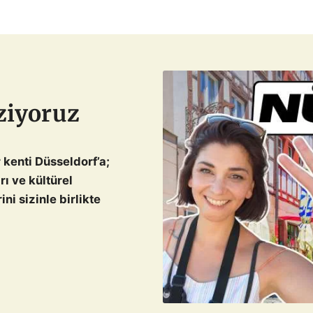
ziyoruz
 kenti Düsseldorf’a;
ı ve kültürel
i sizinle birlikte