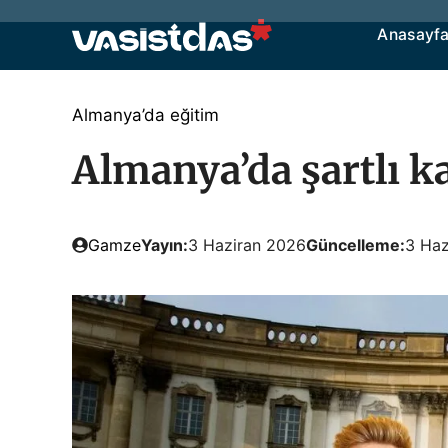
İçeriğe
Anasayf
atla
Almanya’da eğitim
Almanya’da şartlı ka
Gamze
Yayın:
3 Haziran 2026
Güncelleme:
3 Haz