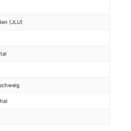
ßen (JLU)
tal
nschweig
hal