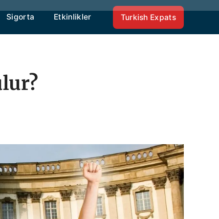
Sigorta
Etkinlikler
Turkish Expats
ulur?