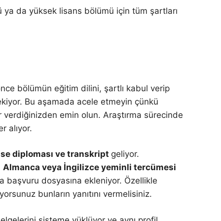
 ya da yüksek lisans bölümü için tüm şartları
ce bölümün eğitim dilini, şartlı kabul verip
erekiyor. Bu aşamada acele etmeyin çünkü
r verdiğinizden emin olun. Araştırma sürecinde
r alıyor.
ise diploması ve transkript
geliyor.
n
Almanca veya İngilizce yeminli tercümesi
 başvuru dosyasına ekleniyor. Özellikle
sunuz bunların yanıtını vermelisiniz.
gelerini sisteme yüklüyor ve aynı profil