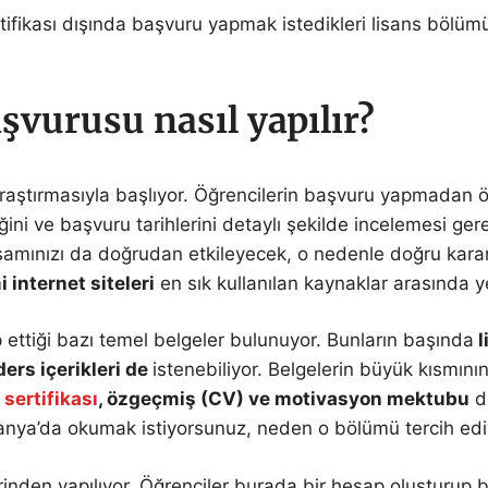
ifikası dışında başvuru yapmak istedikleri lisans bölümü
şvurusu nasıl yapılır?
raştırmasıyla başlıyor. Öğrencilerin başvuru yapmadan ön
ğini ve başvuru tarihlerini detaylı şekilde incelemesi g
aşamınızı da doğrudan etkileyecek, o nedenle doğru kara
 internet siteleri
en sık kullanılan kaynaklar arasında ye
p ettiği bazı temel belgeler bulunuyor. Bunların başında
l
ders içerikleri de
istenebiliyor. Belgelerin büyük kısmını
l sertifikası
, özgeçmiş (CV) ve motivasyon mektubu
da
a’da okumak istiyorsunuz, neden o bölümü tercih ediyor
nden yapılıyor. Öğrenciler burada bir hesap oluşturup bel