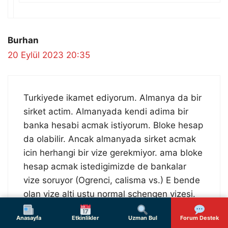
Burhan
20 Eylül 2023 20:35
Turkiyede ikamet ediyorum. Almanya da bir
sirket actim. Almanyada kendi adima bir
banka hesabi acmak istiyorum. Bloke hesap
da olabilir. Ancak almanyada sirket acmak
icin herhangi bir vize gerekmiyor. ama bloke
hesap acmak istedigimizde de bankalar
vize soruyor (Ogrenci, calisma vs.) E bende
olan vize alti ustu normal schengen vizesi.
Anasayfa
Etkinlikler
Uzman Bul
Forum Destek
Acaba bu durumda olan tanidiklariniz var