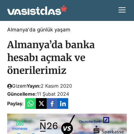
İçeriğe
M
atla
Almanya'da günlük yaşam
Almanya’da banka
hesabı açmak ve
önerilerimiz
Gizem
Yayın:
2 Kasım 2020
Güncelleme:
11 Şubat 2024
Paylaş: