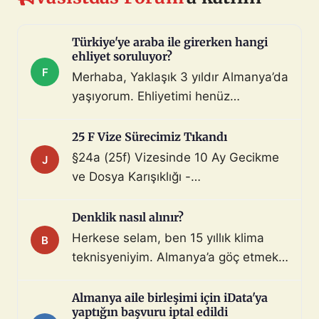
Türkiye'ye araba ile girerken hangi
ehliyet soruluyor?
F
Merhaba, Yaklaşık 3 yıldır Almanya’da
yaşıyorum. Ehliyetimi henüz
değiştirmedim (biliyorum, bunu
çoktan halletmem gerekiyordu ama
25 F Vize Sürecimiz Tıkandı
maalesef yapmadım). Diyelim ki bir
§24a (25f) Vizesinde 10 Ay Gecikme
J
araç satın aldım ve gerekli tüm
ve Dosya Karışıklığı -
belgeleri de aldım. Bu araçla, geçerli
Mahnung/Avukat Gerekli mi?
ehliyeti olan biri aracı kullanarak beni
Merhaba, §24a BeschV (Profesyonel
Denklik nasıl alınır?
Türkiye sınır […]
Sürücü) vize sürecimizde 10 ayı
Herkese selam, ben 15 yıllık klima
B
geride bıraktık ve çıkmaza girdik.
teknisyeniyim. Almanya’a göç etmek
Görüşlerinize ihtiyacımız var: Sürecin
istiyorum. Denklik için tüm evraklarımı
Özeti: Başvuru: 29.08.2025 (İstanbul
topladım ve yeminli almanca tercüme
Almanya aile birleşimi için iData'ya
iDATA - Aile dahil). Dosyada […]
yaptığın başvuru iptal edildi
ettim. Bu konuda ya da iş bulma