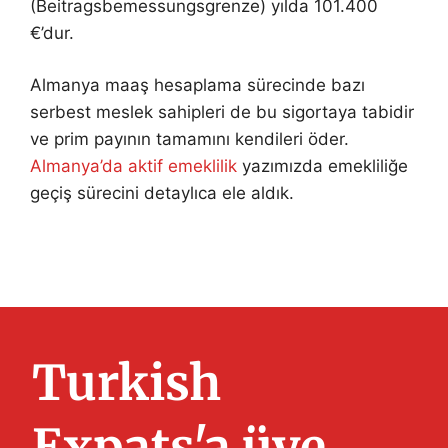
(Beitragsbemessungsgrenze) yılda 101.400
€’dur.
Almanya maaş hesaplama sürecinde bazı
serbest meslek sahipleri de bu sigortaya tabidir
ve prim payının tamamını kendileri öder.
Almanya’da aktif emeklilik
yazımızda emekliliğe
geçiş sürecini detaylıca ele aldık.
Turkish
Expats'a üye