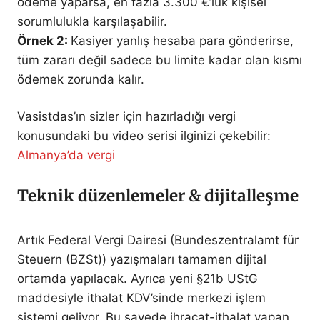
ödeme yaparsa, en fazla 3.300 €’luk kişisel
sorumlulukla karşılaşabilir.
Örnek 2:
Kasiyer yanlış hesaba para gönderirse,
tüm zararı değil sadece bu limite kadar olan kısmı
ödemek zorunda kalır.
Vasistdas’ın sizler için hazırladığı vergi
konusundaki bu video serisi ilginizi çekebilir:
Almanya’da vergi
Teknik düzenlemeler & dijitalleşme
Artık Federal Vergi Dairesi (Bundeszentralamt für
Steuern (BZSt)) yazışmaları tamamen dijital
ortamda yapılacak. Ayrıca yeni §21b UStG
maddesiyle ithalat KDV’sinde merkezi işlem
sistemi geliyor. Bu sayede ihracat-ithalat yapan