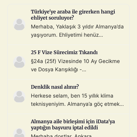
Türkiye'ye araba ile girerken hangi
ehliyet soruluyor?
Merhaba, Yaklaşık 3 yıldır Almanya’da
yaşıyorum. Ehliyetimi henüz
değiştirmedim (biliyorum, bunu
çoktan halletmem gerekiyordu ama
25 F Vize Sürecimiz Tıkandı
maalesef yapmadım). Diyelim ki bir
§24a (25f) Vizesinde 10 Ay Gecikme
araç satın aldım ve gerekli tüm
ve Dosya Karışıklığı -
belgeleri de aldım. Bu araçla, geçerli
Mahnung/Avukat Gerekli mi?
ehliyeti olan biri aracı kullanarak beni
Merhaba, §24a BeschV (Profesyonel
Denklik nasıl alınır?
Türkiye sınır […]
Sürücü) vize sürecimizde 10 ayı
Herkese selam, ben 15 yıllık klima
geride bıraktık ve çıkmaza girdik.
teknisyeniyim. Almanya’a göç etmek
Görüşlerinize ihtiyacımız var: Sürecin
istiyorum. Denklik için tüm evraklarımı
Özeti: Başvuru: 29.08.2025 (İstanbul
topladım ve yeminli almanca tercüme
Almanya aile birleşimi için iData'ya
iDATA - Aile dahil). Dosyada […]
yaptığın başvuru iptal edildi
ettim. Bu konuda ya da iş bulma
Merhaba dostlar, Ankara
konusunda destek ve önerilerinizi