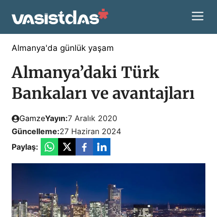
İçeriğe
M
atla
Almanya'da günlük yaşam
Almanya’daki Türk
Bankaları ve avantajları
Gamze
Yayın:
7 Aralık 2020
Güncelleme:
27 Haziran 2024
Paylaş: