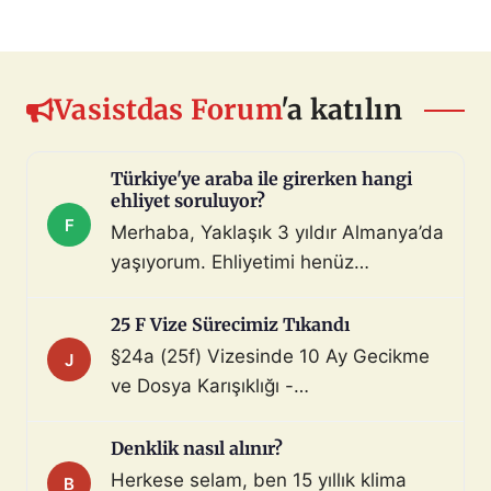
Vasistdas Forum
'a katılın
Türkiye'ye araba ile girerken hangi
ehliyet soruluyor?
F
Merhaba, Yaklaşık 3 yıldır Almanya’da
yaşıyorum. Ehliyetimi henüz
değiştirmedim (biliyorum, bunu
çoktan halletmem gerekiyordu ama
25 F Vize Sürecimiz Tıkandı
maalesef yapmadım). Diyelim ki bir
§24a (25f) Vizesinde 10 Ay Gecikme
J
araç satın aldım ve gerekli tüm
ve Dosya Karışıklığı -
belgeleri de aldım. Bu araçla, geçerli
Mahnung/Avukat Gerekli mi?
ehliyeti olan biri aracı kullanarak beni
Merhaba, §24a BeschV (Profesyonel
Denklik nasıl alınır?
Türkiye sınır […]
Sürücü) vize sürecimizde 10 ayı
Herkese selam, ben 15 yıllık klima
B