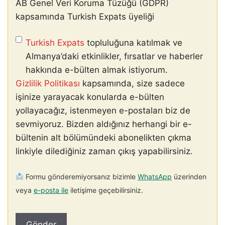
AB Genel Veri Koruma Tüzüğü (GDPR)
kapsamında Turkish Expats üyeliği
Turkish Expats
topluluğuna katılmak ve
Almanya’daki etkinlikler, fırsatlar ve haberler
hakkında e-bülten almak istiyorum.
Gizlilik Politikası
kapsamında, size sadece
işinize yarayacak konularda e-bülten
yollayacağız, istenmeyen e-postaları biz de
sevmiyoruz. Bizden aldığınız herhangi bir e-
bültenin alt bölümündeki abonelikten çıkma
linkiyle dilediğiniz zaman çıkış yapabilirsiniz.
Formu gönderemiyorsanız bizimle
WhatsApp
üzerinden
veya
e-posta ile
iletişime geçebilirsiniz.