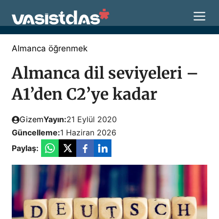
İçeriğe
M
atla
Almanca öğrenmek
Almanca dil seviyeleri –
A1’den C2’ye kadar
Gizem
Yayın:
21 Eylül 2020
Güncelleme:
1 Haziran 2026
Paylaş: