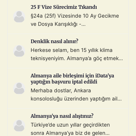
çoktan halletmem gerekiyordu ama
25 F Vize Sürecimiz Tıkandı
maalesef yapmadım). Diyelim ki bir
§24a (25f) Vizesinde 10 Ay Gecikme
araç satın aldım ve gerekli tüm
ve Dosya Karışıklığı -
belgeleri de aldım. Bu araçla, geçerli
Mahnung/Avukat Gerekli mi?
ehliyeti olan biri aracı kullanarak beni
Merhaba, §24a BeschV (Profesyonel
Denklik nasıl alınır?
Türkiye sınır […]
Sürücü) vize sürecimizde 10 ayı
Herkese selam, ben 15 yıllık klima
geride bıraktık ve çıkmaza girdik.
teknisyeniyim. Almanya’a göç etmek
Görüşlerinize ihtiyacımız var: Sürecin
istiyorum. Denklik için tüm evraklarımı
Özeti: Başvuru: 29.08.2025 (İstanbul
topladım ve yeminli almanca tercüme
Almanya aile birleşimi için iData'ya
iDATA - Aile dahil). Dosyada […]
yaptığın başvuru iptal edildi
ettim. Bu konuda ya da iş bulma
Merhaba dostlar, Ankara
konusunda destek ve önerilerinizi
konsolosluğu üzerinden yaptığım aile
bekliyorum. 3 gönderi - 3 katılımcı
bileşimi vizesi başvurusu hiçbir sebep
Konunun tamamını okuyun
gösterilmeden iptal edildi. Yaklaşık 13
Almanya'ya nasıl alıştınız?
aydır randevu gün atamasını
Türkiye’de uzun yıllar geçirdikten
bekliyordum. Geçen gün adam olmuş
sonra Almanya’ya biz de gelen