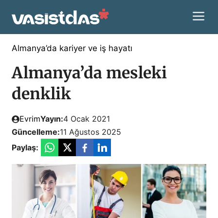
İçeriğe
M
atla
Almanya’da kariyer ve iş hayatı
Almanya’da mesleki
denklik
Evrim
Yayın:
4 Ocak 2021
Güncelleme:
11 Ağustos 2025
Paylaş: