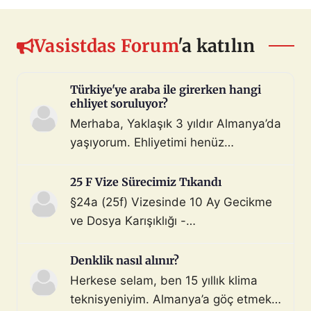
Vasistdas Forum
'a katılın
Türkiye'ye araba ile girerken hangi
ehliyet soruluyor?
Merhaba, Yaklaşık 3 yıldır Almanya’da
yaşıyorum. Ehliyetimi henüz
değiştirmedim (biliyorum, bunu
çoktan halletmem gerekiyordu ama
25 F Vize Sürecimiz Tıkandı
maalesef yapmadım). Diyelim ki bir
§24a (25f) Vizesinde 10 Ay Gecikme
araç satın aldım ve gerekli tüm
ve Dosya Karışıklığı -
belgeleri de aldım. Bu araçla, geçerli
Mahnung/Avukat Gerekli mi?
ehliyeti olan biri aracı kullanarak beni
Merhaba, §24a BeschV (Profesyonel
Denklik nasıl alınır?
Türkiye sınır […]
Sürücü) vize sürecimizde 10 ayı
Herkese selam, ben 15 yıllık klima
geride bıraktık ve çıkmaza girdik.
teknisyeniyim. Almanya’a göç etmek