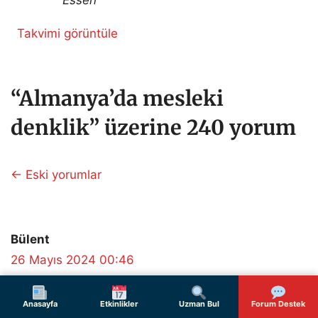
Essen
Takvimi görüntüle
“Almanya’da mesleki
denklik” üzerine 240 yorum
Yorum
← Eski yorumlar
dolaşımı
Bülent
26 Mayıs 2024 00:46
Anasayfa
Etkinlikler
Uzman Bul
Forum Destek