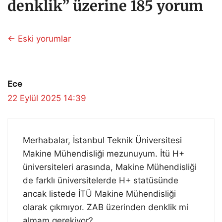
denklik” üzerine 185 yorum
Yorum
← Eski yorumlar
dolaşımı
Ece
22 Eylül 2025 14:39
Merhabalar, İstanbul Teknik Üniversitesi
Makine Mühendisliği mezunuyum. İtü H+
üniversiteleri arasında, Makine Mühendisliği
de farklı üniversitelerde H+ statüsünde
ancak listede İTÜ Makine Mühendisliği
olarak çıkmıyor. ZAB üzerinden denklik mi
almam gerekiyor?