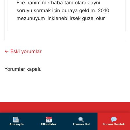
Ece hanım merhaba tam olarak aynı
soruyu sormak için buraya geldim. 2010
mezunuyum linklenebilirsek guzel olur
Yorum
← Eski yorumlar
dolaşımı
Yorumlar kapalı.
Turkish
Anasayfa
Etkinlikler
Uzman Bul
Forum Destek