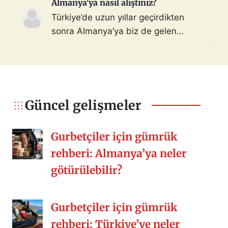
gösterilmeden iptal edildi. Yaklaşık 13
Almanya'ya nasıl alıştınız?
aydır randevu gün atamasını
Türkiye’de uzun yıllar geçirdikten
bekliyordum. Geçen gün adam olmuş
sonra Almanya’ya biz de gelen
mu diye sisteme girip kontrol
herkes gibi kişisel/ülkesel birçok
ettiğimde iptal edildiğini gördüm ve
nedenden geldik. Almanya birçok
şoka uğradım. Hiçbir sebep […]
konuda Türkiye’den daha iyi bunu
söyleyebilirim ama bir şeyler eksik
kalıyor. O güzel arkadaşlıklar,
Güncel gelişmeler
kalabalık sofralar, misafirperverlik,
samimiyet, yemek kültürü vs. Siz nasıl
Gurbetçiler için gümrük
[…]
rehberi: Almanya’ya neler
götürülebilir?
Gurbetçiler için gümrük
rehberi: Türkiye’ye neler