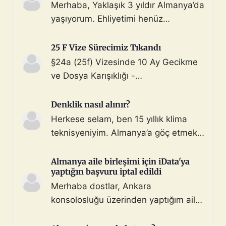
Merhaba, Yaklaşık 3 yıldır Almanya’da
yaşıyorum. Ehliyetimi henüz
değiştirmedim (biliyorum, bunu
çoktan halletmem gerekiyordu ama
25 F Vize Sürecimiz Tıkandı
maalesef yapmadım). Diyelim ki bir
§24a (25f) Vizesinde 10 Ay Gecikme
araç satın aldım ve gerekli tüm
ve Dosya Karışıklığı -
belgeleri de aldım. Bu araçla, geçerli
Mahnung/Avukat Gerekli mi?
ehliyeti olan biri aracı kullanarak beni
Merhaba, §24a BeschV (Profesyonel
Denklik nasıl alınır?
Türkiye sınır […]
Sürücü) vize sürecimizde 10 ayı
Herkese selam, ben 15 yıllık klima
geride bıraktık ve çıkmaza girdik.
teknisyeniyim. Almanya’a göç etmek
Görüşlerinize ihtiyacımız var: Sürecin
istiyorum. Denklik için tüm evraklarımı
Özeti: Başvuru: 29.08.2025 (İstanbul
topladım ve yeminli almanca tercüme
Almanya aile birleşimi için iData'ya
iDATA - Aile dahil). Dosyada […]
yaptığın başvuru iptal edildi
ettim. Bu konuda ya da iş bulma
Merhaba dostlar, Ankara
konusunda destek ve önerilerinizi
konsolosluğu üzerinden yaptığım aile
bekliyorum. 3 gönderi - 3 katılımcı
bileşimi vizesi başvurusu hiçbir sebep
Konunun tamamını okuyun