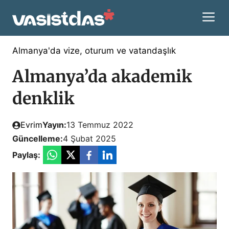
İçeriğe
M
atla
Almanya'da vize, oturum ve vatandaşlık
Almanya’da akademik
denklik
Evrim
Yayın:
13 Temmuz 2022
Güncelleme:
4 Şubat 2025
Paylaş: