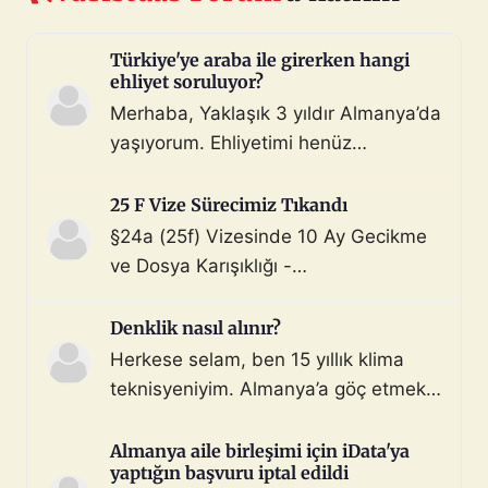
Türkiye'ye araba ile girerken hangi
ehliyet soruluyor?
Merhaba, Yaklaşık 3 yıldır Almanya’da
yaşıyorum. Ehliyetimi henüz
değiştirmedim (biliyorum, bunu
çoktan halletmem gerekiyordu ama
25 F Vize Sürecimiz Tıkandı
maalesef yapmadım). Diyelim ki bir
§24a (25f) Vizesinde 10 Ay Gecikme
araç satın aldım ve gerekli tüm
ve Dosya Karışıklığı -
belgeleri de aldım. Bu araçla, geçerli
Mahnung/Avukat Gerekli mi?
ehliyeti olan biri aracı kullanarak beni
Merhaba, §24a BeschV (Profesyonel
Denklik nasıl alınır?
Türkiye sınır […]
Sürücü) vize sürecimizde 10 ayı
Herkese selam, ben 15 yıllık klima
geride bıraktık ve çıkmaza girdik.
teknisyeniyim. Almanya’a göç etmek
Görüşlerinize ihtiyacımız var: Sürecin
istiyorum. Denklik için tüm evraklarımı
Özeti: Başvuru: 29.08.2025 (İstanbul
topladım ve yeminli almanca tercüme
Almanya aile birleşimi için iData'ya
iDATA - Aile dahil). Dosyada […]
yaptığın başvuru iptal edildi
ettim. Bu konuda ya da iş bulma