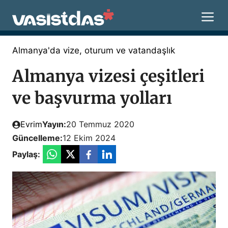
İçeriğe
M
atla
Almanya'da vize, oturum ve vatandaşlık
Almanya vizesi çeşitleri
ve başvurma yolları
Evrim
Yayın:
20 Temmuz 2020
Güncelleme:
12 Ekim 2024
Paylaş: