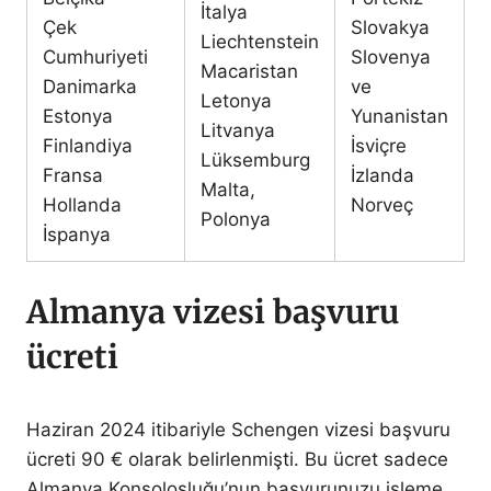
İtalya
Çek
Slovakya
Liechtenstein
Cumhuriyeti
Slovenya
Macaristan
Danimarka
ve
Letonya
Estonya
Yunanistan
Litvanya
Finlandiya
İsviçre
Lüksemburg
Fransa
İzlanda
Malta,
Hollanda
Norveç
Polonya
İspanya
Almanya vizesi başvuru
ücreti
Haziran 2024 itibariyle Schengen vizesi başvuru
ücreti 90 € olarak belirlenmişti. Bu ücret sadece
Almanya Konsolosluğu’nun başvurunuzu işleme