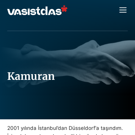
İçeriğe
M
atla
Kamuran
2001 yılında İstanbul’dan Düsseldorf‘a taşındım.