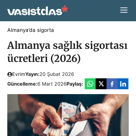
İçeriğe
M
atla
Almanya’da sigorta
Almanya sağlık sigortası
ücretleri (2026)
Evrim
Yayın:
20 Şubat 2026
Güncelleme:
6 Mart 2026
Paylaş: