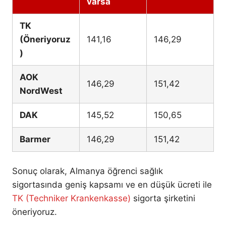
varsa
TK
(Öneriyoruz
141,16
146,29
)
AOK
146,29
151,42
NordWest
DAK
145,52
150,65
Barmer
146,29
151,42
Sonuç olarak, Almanya öğrenci sağlık
sigortasında geniş kapsamı ve en düşük ücreti ile
TK (Techniker Krankenkasse)
sigorta şirketini
öneriyoruz.