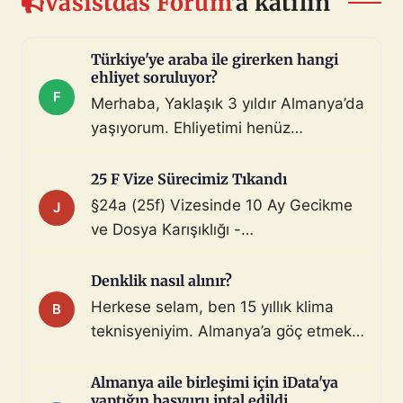
Vasistdas Forum
'a katılın
Türkiye'ye araba ile girerken hangi
ehliyet soruluyor?
F
Merhaba, Yaklaşık 3 yıldır Almanya’da
yaşıyorum. Ehliyetimi henüz
değiştirmedim (biliyorum, bunu
çoktan halletmem gerekiyordu ama
25 F Vize Sürecimiz Tıkandı
maalesef yapmadım). Diyelim ki bir
§24a (25f) Vizesinde 10 Ay Gecikme
J
araç satın aldım ve gerekli tüm
ve Dosya Karışıklığı -
belgeleri de aldım. Bu araçla, geçerli
Mahnung/Avukat Gerekli mi?
ehliyeti olan biri aracı kullanarak beni
Merhaba, §24a BeschV (Profesyonel
Denklik nasıl alınır?
Türkiye sınır […]
Sürücü) vize sürecimizde 10 ayı
Herkese selam, ben 15 yıllık klima
B
geride bıraktık ve çıkmaza girdik.
teknisyeniyim. Almanya’a göç etmek
Görüşlerinize ihtiyacımız var: Sürecin
istiyorum. Denklik için tüm evraklarımı
Özeti: Başvuru: 29.08.2025 (İstanbul
topladım ve yeminli almanca tercüme
Almanya aile birleşimi için iData'ya
iDATA - Aile dahil). Dosyada […]
yaptığın başvuru iptal edildi