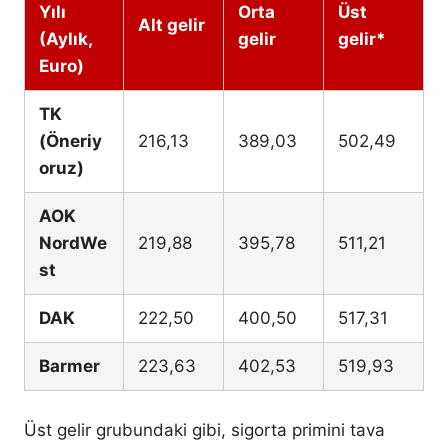
Yılı
Orta
Üst
Alt gelir
(Aylık,
gelir
gelir*
Euro)
TK
(Öneriy
216,13
389,03
502,49
oruz)
AOK
NordWe
219,88
395,78
511,21
st
DAK
222,50
400,50
517,31
Barmer
223,63
402,53
519,93
Üst gelir grubundaki gibi, sigorta primini tava