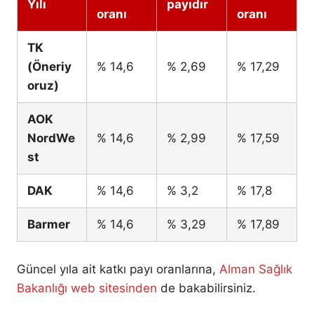
Yılı
payıdır
oranı
oranı
TK
(Öneriy
% 14,6
% 2,69
% 17,29
oruz)
AOK
NordWe
% 14,6
% 2,99
% 17,59
st
DAK
% 14,6
% 3,2
% 17,8
Barmer
% 14,6
% 3,29
% 17,89
Güncel yıla ait katkı payı oranlarına,
Alman Sağlık
Bakanlığı web sitesinden
de bakabilirsiniz.