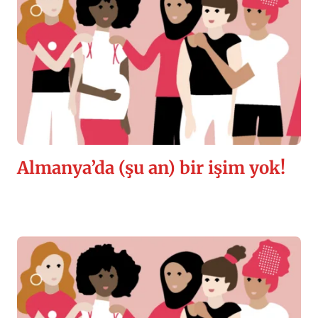
Almanya’da (şu an) bir işim yok!