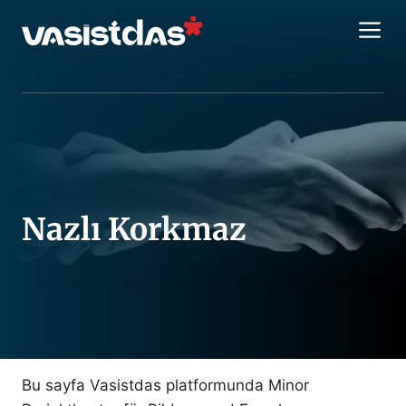
İçeriğe
M
atla
Nazlı Korkmaz
Bu sayfa Vasistdas platformunda Minor