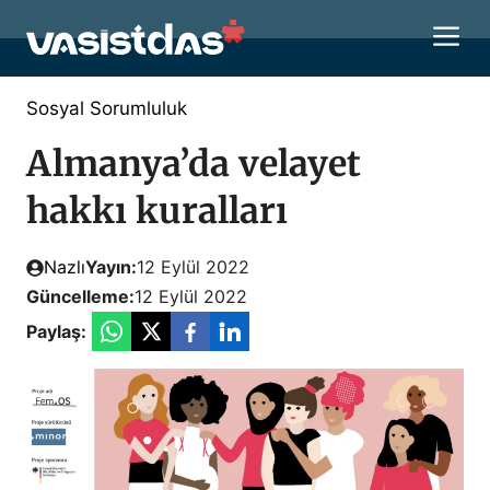
İçeriğe
M
atla
Sosyal Sorumluluk
Almanya’da velayet
hakkı kuralları
Nazlı
Yayın:
12 Eylül 2022
Güncelleme:
12 Eylül 2022
Paylaş: