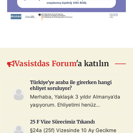
Vasistdas Forum
'a katılın
Türkiye'ye araba ile girerken hangi
ehliyet soruluyor?
Merhaba, Yaklaşık 3 yıldır Almanya’da
yaşıyorum. Ehliyetimi henüz
değiştirmedim (biliyorum, bunu
çoktan halletmem gerekiyordu ama
25 F Vize Sürecimiz Tıkandı
maalesef yapmadım). Diyelim ki bir
§24a (25f) Vizesinde 10 Ay Gecikme