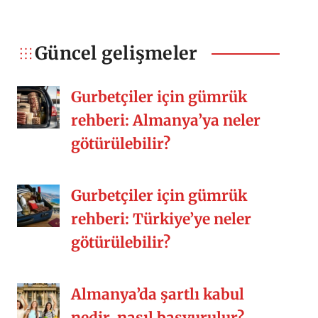
şoka uğradım. Hiçbir sebep […]
konuda Türkiye’den daha iyi bunu
söyleyebilirim ama bir şeyler eksik
kalıyor. O güzel arkadaşlıklar,
Güncel gelişmeler
kalabalık sofralar, misafirperverlik,
samimiyet, yemek kültürü vs. Siz nasıl
Gurbetçiler için gümrük
[…]
rehberi: Almanya’ya neler
götürülebilir?
Gurbetçiler için gümrük
rehberi: Türkiye’ye neler
götürülebilir?
Almanya’da şartlı kabul