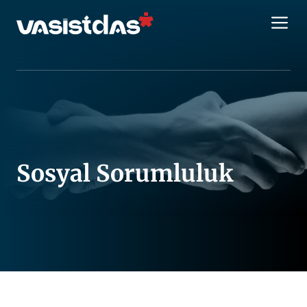
İçeriğe
M
atla
Sosyal Sorumluluk