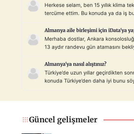
Herkese selam, ben 15 yıllık klima te
tercüme ettim. Bu konuda ya da iş bu
Almanya aile birleşimi için iData'ya ya
Merhaba dostlar, Ankara konsolosluğu 
13 aydır randevu gün atamasını bekli
şoka uğradım. Hiçbir sebep […]
Almanya'ya nasıl alıştınız?
Türkiye’de uzun yıllar geçirdikten so
konuda Türkiye’den daha iyi bunu söyle
samimiyet, yemek kültürü vs. Siz nası
Güncel gelişmeler