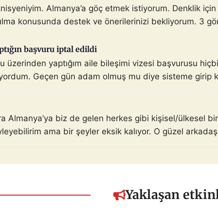
knisyeniyim. Almanya’a göç etmek istiyorum. Denklik içi
lma konusunda destek ve önerilerinizi bekliyorum. 3 gö
ptığın başvuru iptal edildi
üzerinden yaptığım aile bileşimi vizesi başvurusu hiçbir
yordum. Geçen gün adam olmuş mu diye sisteme girip kon
nra Almanya’ya biz de gelen herkes gibi kişisel/ülkesel 
yebilirim ama bir şeyler eksik kalıyor. O güzel arkadaşlık
l […]
Yaklaşan etkinl