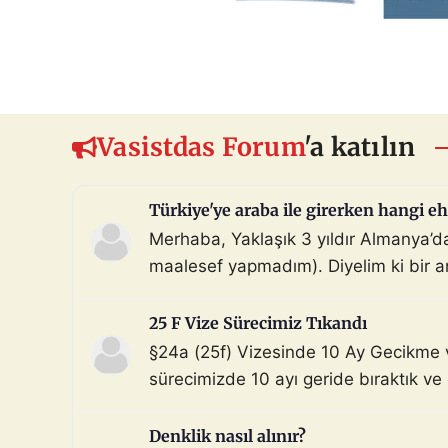
Vasistdas Forum
'a katılın
Türkiye'ye araba ile girerken hangi eh
Merhaba, Yaklaşık 3 yıldır Almanya’
maalesef yapmadım). Diyelim ki bir ara
beni Türkiye sınır […]
25 F Vize Sürecimiz Tıkandı
§24a (25f) Vizesinde 10 Ay Gecikme 
sürecimizde 10 ayı geride bıraktık ve
Aile dahil). Dosyada […]
Denklik nasıl alınır?