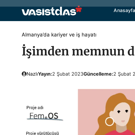
İçeriğe
Anasayf
atla
Almanya’da kariyer ve iş hayatı
İşimden memnun değ
Nazlı
Yayın:
2 Şubat 2023
Güncelleme:
2 Şubat 