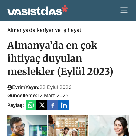
İçeriğe
M
atla
Almanya’da kariyer ve iş hayatı
Almanya’da en çok
ihtiyaç duyulan
meslekler (Eylül 2023)
Evrim
Yayın:
22 Eylül 2023
Güncelleme:
12 Mart 2025
Paylaş: