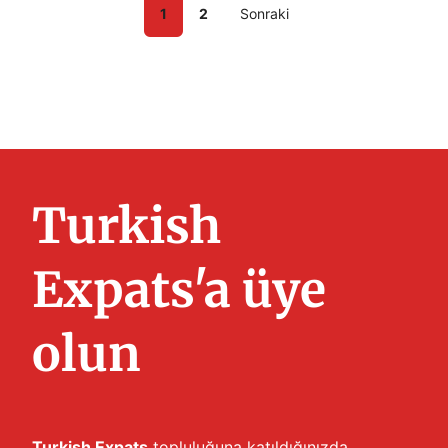
1
2
Sonraki
Turkish
Expats'a üye
olun
Turkish Expats
topluluğuna katıldığınızda,