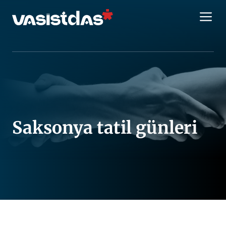
İçeriğe
M
atla
Saksonya tatil günleri