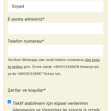
İlk
Son
E-posta adresiniz
*
Telefon numarası
*
Tercihen Whatsapp olan mobil telefon numaranızı
ülke kodu
ile birlikte
girin. Örnek olarak +4915112345678 Almanya için
ya da +905351234567 Türkiye için.
Şartlar ve koşullar
*
Teklif alabilmem için kişisel verilerimin
işlenmesini ve Vasistdas ile sigorta iş ortağı