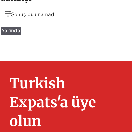
Sonuç bulunamadı.
N
o
Yakında
t
T
i
a
c
r
e
i
h
Turkish
s
e
ç
Expats'a üye
.
olun