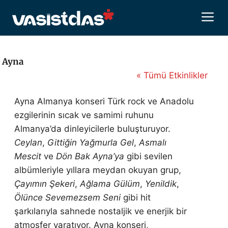
İçeriğe
M
atla
Ayna
« Tümü Etkinlikler
Ayna Almanya konseri Türk rock ve Anadolu
ezgilerinin sıcak ve samimi ruhunu
Almanya’da dinleyicilerle buluşturuyor.
Ceylan
,
Gittiğin Yağmurla Gel
,
Asmalı
Mescit
ve
Dön Bak Ayna’ya
gibi sevilen
albümleriyle yıllara meydan okuyan grup,
Çayımın Şekeri
,
Ağlama Gülüm
,
Yenildik
,
Ölünce Sevemezsem Seni
gibi hit
şarkılarıyla sahnede nostaljik ve enerjik bir
atmosfer yaratıyor. Ayna konseri,