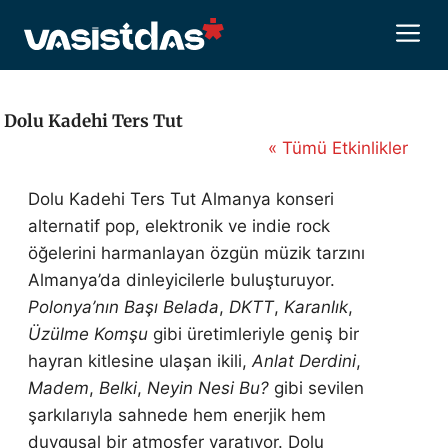
İçeriğe
M
atla
Dolu Kadehi Ters Tut
« Tümü Etkinlikler
Dolu Kadehi Ters Tut Almanya konseri
alternatif pop, elektronik ve indie rock
öğelerini harmanlayan özgün müzik tarzını
Almanya’da dinleyicilerle buluşturuyor.
Polonya’nın Başı Belada
,
DKTT
,
Karanlık
,
Üzülme Komşu
gibi üretimleriyle geniş bir
hayran kitlesine ulaşan ikili,
Anlat Derdini
,
Madem
,
Belki
,
Neyin Nesi Bu?
gibi sevilen
şarkılarıyla sahnede hem enerjik hem
duygusal bir atmosfer yaratıyor. Dolu