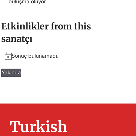
buluşma oluyor.
Etkinlikler from this
sanatçı
Sonuç bulunamadı.
N
o
Yakında
t
T
i
a
c
r
e
i
h
Turkish
s
e