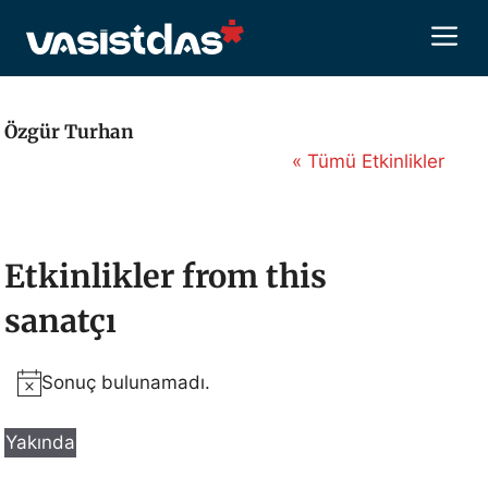
İçeriğe
M
atla
Özgür Turhan
« Tümü Etkinlikler
Etkinlikler from this
sanatçı
Sonuç bulunamadı.
N
o
Yakında
t
T
i