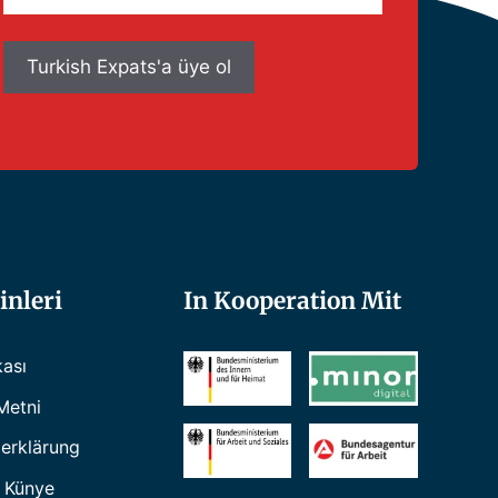
posta
adresiniz
inleri
In Kooperation Mit
kası
Metni
erklärung
 Künye