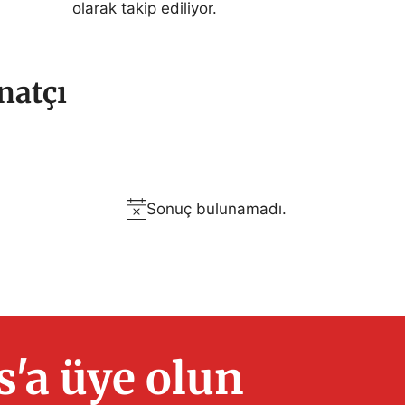
olarak takip ediliyor.
natçı
Sonuç bulunamadı.
N
o
t
i
c
e
'a üye olun