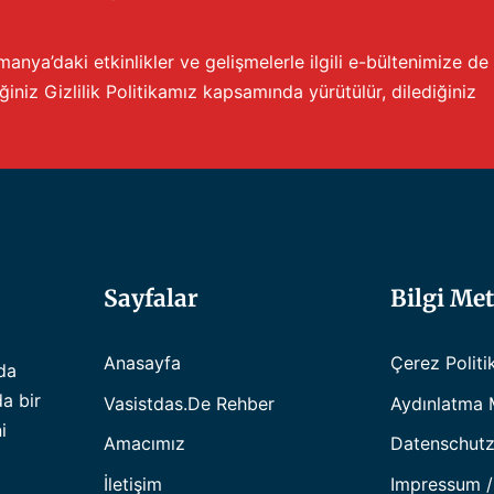
anya’daki etkinlikler ve gelişmelerle ilgili e-bültenimize de
iğiniz
Gizlilik Politikamız
kapsamında yürütülür, dilediğiniz
Sayfalar
Bilgi Met
Anasayfa
Çerez Politi
da
da bir
Vasistdas.de Rehber
Aydınlatma 
i
Amacımız
Datenschutz
İletişim
Impressum /