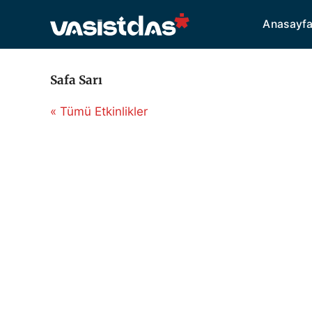
İçeriğe
Anasayf
atla
Safa Sarı
« Tümü Etkinlikler