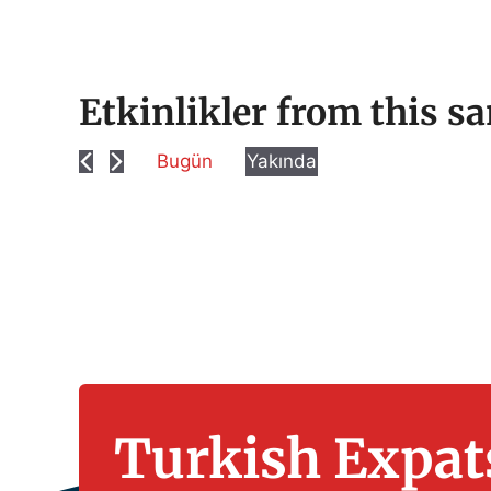
Etkinlikler from this sa
Bugün
Yakında
T
a
r
i
h
s
e
ç
.
Turkish Expats