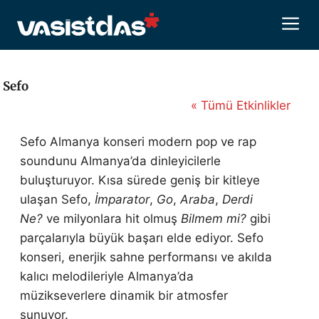
İçeriğe
M
atla
Sefo
« Tümü Etkinlikler
Sefo Almanya konseri modern pop ve rap
soundunu Almanya’da dinleyicilerle
buluşturuyor. Kısa sürede geniş bir kitleye
ulaşan Sefo,
İmparator
,
Go
,
Araba
,
Derdi
Ne?
ve milyonlara hit olmuş
Bilmem mi?
gibi
parçalarıyla büyük başarı elde ediyor. Sefo
konseri, enerjik sahne performansı ve akılda
kalıcı melodileriyle Almanya’da
müzikseverlere dinamik bir atmosfer
sunuyor.