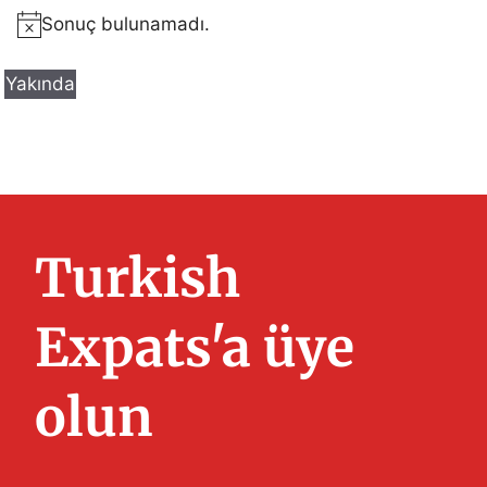
Sonuç bulunamadı.
N
o
Yakında
t
T
i
a
c
r
e
i
h
Turkish
s
e
ç
Expats'a üye
.
olun