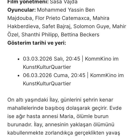
Film yönetmeni:
Saša Vajda
Oyuncular:
Mohammed Yassin Ben
Majdouba, Flor Prieto Catemaxca, Mahira
Hakberdieva, Safet Bajraj, Solomon Guye, Mahir
Özel, Shanthi Philipp, Bettina Beckers
Gösterim tarihi ve yeri:
03.03.2026 Salı, 20:45 | KommKino im
KunstKulturQuartier
06.03.2026 Cuma, 20:45 | KommKino im
KunstKulturQuartier
On altı yaşındaki İlay, günlerini şehrin kenar
mahallelerinde başıboş dolaşarak geçirir. Evde
ise ağır hasta annesi Maria, ölümle burun
burunadır. İlay, annesinin yaklaşan ölümünü
kabullenmekte zorlandıkça gerçeklikten yavaş