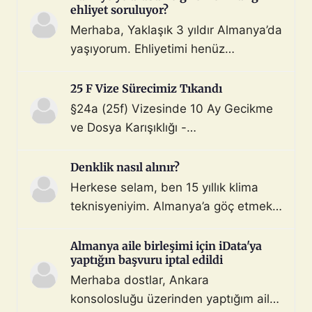
ehliyet soruluyor?
Merhaba, Yaklaşık 3 yıldır Almanya’da
yaşıyorum. Ehliyetimi henüz
değiştirmedim (biliyorum, bunu
çoktan halletmem gerekiyordu ama
25 F Vize Sürecimiz Tıkandı
maalesef yapmadım). Diyelim ki bir
§24a (25f) Vizesinde 10 Ay Gecikme
araç satın aldım ve gerekli tüm
ve Dosya Karışıklığı -
belgeleri de aldım. Bu araçla, geçerli
Mahnung/Avukat Gerekli mi?
ehliyeti olan biri aracı kullanarak beni
Merhaba, §24a BeschV (Profesyonel
Denklik nasıl alınır?
Türkiye sınır […]
Sürücü) vize sürecimizde 10 ayı
Herkese selam, ben 15 yıllık klima
geride bıraktık ve çıkmaza girdik.
teknisyeniyim. Almanya’a göç etmek
Görüşlerinize ihtiyacımız var: Sürecin
istiyorum. Denklik için tüm evraklarımı
Özeti: Başvuru: 29.08.2025 (İstanbul
topladım ve yeminli almanca tercüme
Almanya aile birleşimi için iData'ya
iDATA - Aile dahil). Dosyada […]
yaptığın başvuru iptal edildi
ettim. Bu konuda ya da iş bulma
Merhaba dostlar, Ankara
konusunda destek ve önerilerinizi
konsolosluğu üzerinden yaptığım aile
bekliyorum. 3 gönderi - 3 katılımcı