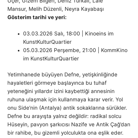
Uçer, Gizem Bilgen, Deniz Türkali, Lale
Mansur, Melih Düzenli, Neyra Kayabaşı
Gösterim tarihi ve yeri:
03.03.2026 Salı, 18:00 | Kinoeins im
KunstKulturQuartier
05.03.2026 Perşembe, 21:00 | KommKino
im KunstKulturQuartier
Yetimhanede büyüyen Defne, yetişkinliğinde
hayaletleri görmeye başlayınca bu tuhaf
yeteneğini yıllardır izini kaybettiği annesinin
ruhuna ulaşmak için kullanmaya karar verir. Yol
onu Side’nin (Antalya) antik sokaklarına sürükler.
Defne bu arayışta yalnız değildir: radikal solcu
Hüseyin, pavyon şarkıcısı Nazife ve Antik Çağ’dan
bir rahibe, bu gizemli yolculukta ona eşlik eder.