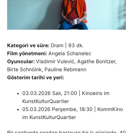
Kategori ve süre:
Dram | 93 dk.
Film yönetmeni:
Angela Schanelec
Oyuncular:
Vladimir Vulević, Agathe Bonitzer,
Birte Schnöink, Pauline Rebmann
Gösterim tarihi ve yeri:
03.03.2026 Salı, 21:00 | Kinoeins im
KunstKulturQuartier
05.03.2026 Perşembe, 18:30 | KommKino
im KunstKulturQuartier
Bir şantiyede sıradan başlayan bir iş gününde, 40