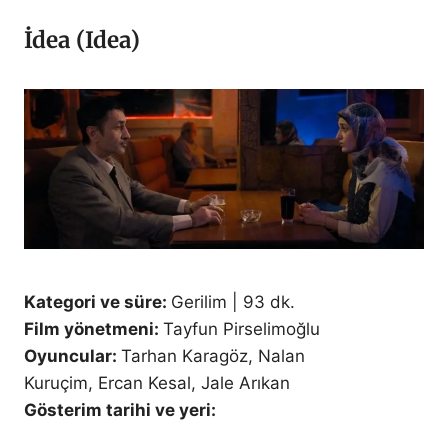
İdea (Idea)
Kategori ve süre:
Gerilim | 93 dk.
Film yönetmeni:
Tayfun Pirselimoğlu
Oyuncular:
Tarhan Karagöz, Nalan
Kuruçim, Ercan Kesal, Jale Arıkan
Gösterim tarihi ve yeri: