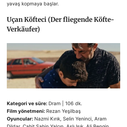
yavaş kopmaya başlar.
Uçan Köfteci (Der fliegende Köfte-
Verkäufer)
Kategori ve süre:
Dram | 106 dk.
Film yönetmeni:
Rezan Yeşilbaş
Oyuncular:
Nazmi Kırık, Selin Yeninci, Aram
Dildar, Cahit Şahin Yalçın, Aslı Işık, Ali Bengin