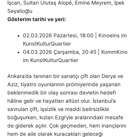
İşcan, Sultan Ulutaş Alopé, Emine Meyrem, İpek
Seyalioğlu
Gösterim tarihi ve yeri:
02.03.2026 Pazartesi, 18:00 | Kinoeins im
KunstKulturQuartier
04.03.2026 Çarşamba, 20:45 | KommKino
im KunstKulturQuartier
Ankara’da tanınan bir sanatçı çift olan Derya ve
Aziz, tiyatro oyunlarının prömiyerinde yaşanan
beklenmedik bir olay sonrası devletin hedefi
hâline gelir ve hayatları altüst olur. İstanbul’a
savrulan çift, işsizlik ve maddi belirsizlikle
boğuşurken, kızları Ezgi’yle aralarındaki mesafe
de giderek açılır. Çok geçmeden, hem inançlarını
hem de aile olarak kuracakları geleceği