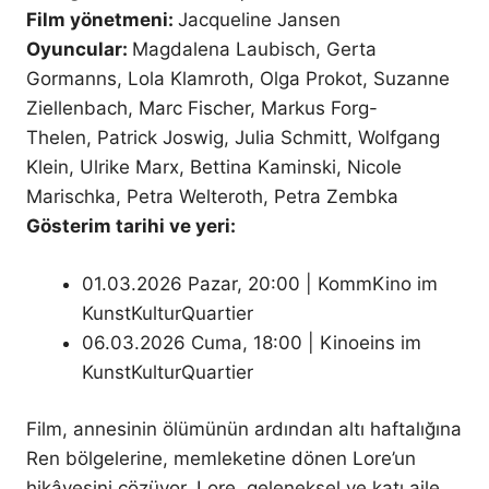
Film yönetmeni:
Jacqueline Jansen
Oyuncular:
Magdalena Laubisch, Gerta
Gormanns, Lola Klamroth, Olga Prokot, Suzanne
Ziellenbach, Marc Fischer, Markus Forg-
Thelen, Patrick Joswig, Julia Schmitt, Wolfgang
Klein, Ulrike Marx, Bettina Kaminski, Nicole
Marischka, Petra Welteroth, Petra Zembka
Gösterim tarihi ve yeri:
01.03.2026 Pazar, 20:00 | KommKino im
KunstKulturQuartier
06.03.2026 Cuma, 18:00 | Kinoeins im
KunstKulturQuartier
Film, annesinin ölümünün ardından altı haftalığına
Ren bölgelerine, memleketine dönen Lore’un
hikâyesini çözüyor. Lore, geleneksel ve katı aile