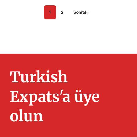
1
2
Sonraki
Turkish
Expats'a üye
olun