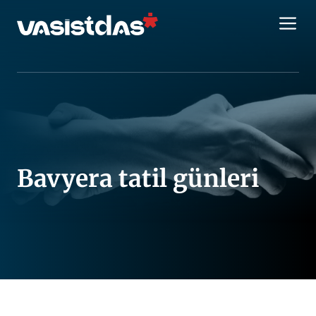
İçeriğe
M
atla
Bavyera tatil günleri