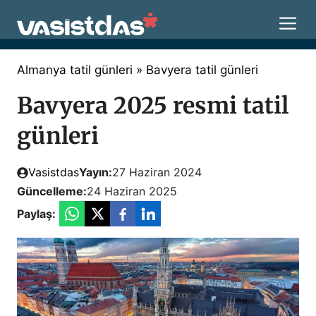
İçeriğe
M
atla
Almanya tatil günleri
»
Bavyera tatil günleri
Bavyera 2025 resmi tatil
günleri
Vasistdas
Yayın:
27 Haziran 2024
Güncelleme:
24 Haziran 2025
Paylaş: