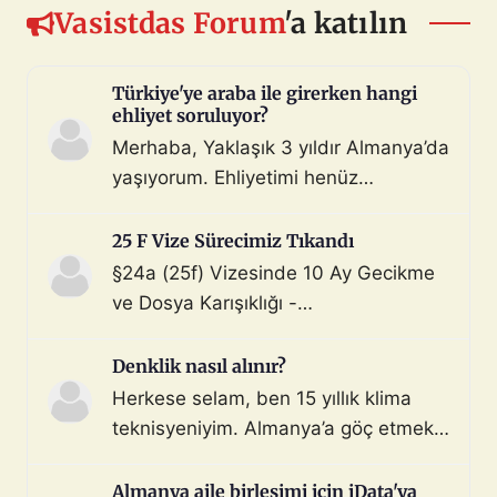
Vasistdas Forum
'a katılın
Türkiye'ye araba ile girerken hangi
ehliyet soruluyor?
Merhaba, Yaklaşık 3 yıldır Almanya’da
yaşıyorum. Ehliyetimi henüz
değiştirmedim (biliyorum, bunu
çoktan halletmem gerekiyordu ama
25 F Vize Sürecimiz Tıkandı
maalesef yapmadım). Diyelim ki bir
§24a (25f) Vizesinde 10 Ay Gecikme
araç satın aldım ve gerekli tüm
ve Dosya Karışıklığı -
belgeleri de aldım. Bu araçla, geçerli
Mahnung/Avukat Gerekli mi?
ehliyeti olan biri aracı kullanarak beni
Merhaba, §24a BeschV (Profesyonel
Denklik nasıl alınır?
Türkiye sınır […]
Sürücü) vize sürecimizde 10 ayı
Herkese selam, ben 15 yıllık klima
geride bıraktık ve çıkmaza girdik.
teknisyeniyim. Almanya’a göç etmek
Görüşlerinize ihtiyacımız var: Sürecin
istiyorum. Denklik için tüm evraklarımı
Özeti: Başvuru: 29.08.2025 (İstanbul
topladım ve yeminli almanca tercüme
Almanya aile birleşimi için iData'ya