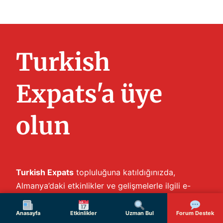
Turkish
Expats'a üye
olun
Turkish Expats
topluluğuna katıldığınızda,
Almanya’daki etkinlikler ve gelişmelerle ilgili e-
bültenimize de abone olursunuz. Üyeliğiniz ve
bülten aboneliğiniz
Gizlilik Politikamız
kapsamında
Anasayfa
Etkinlikler
Uzman Bul
Forum Destek