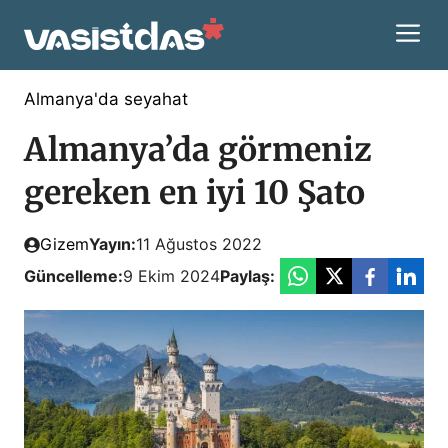
İçeriğe
M
atla
Almanya'da seyahat
Almanya’da görmeniz
gereken en iyi 10 Şato
Gizem
Yayın:
11 Ağustos 2022
Güncelleme:
9 Ekim 2024
Paylaş: