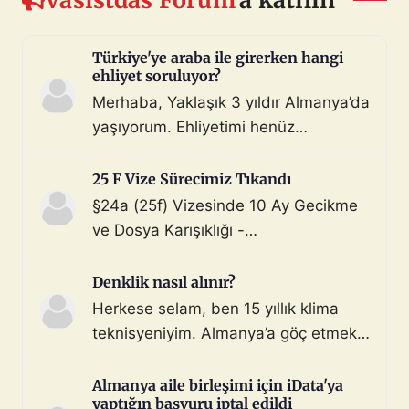
Türkiye'ye araba ile girerken hangi
ehliyet soruluyor?
Merhaba, Yaklaşık 3 yıldır Almanya’da
yaşıyorum. Ehliyetimi henüz
değiştirmedim (biliyorum, bunu
çoktan halletmem gerekiyordu ama
25 F Vize Sürecimiz Tıkandı
maalesef yapmadım). Diyelim ki bir
§24a (25f) Vizesinde 10 Ay Gecikme
araç satın aldım ve gerekli tüm
ve Dosya Karışıklığı -
belgeleri de aldım. Bu araçla, geçerli
Mahnung/Avukat Gerekli mi?
ehliyeti olan biri aracı kullanarak beni
Merhaba, §24a BeschV (Profesyonel
Denklik nasıl alınır?
Türkiye sınır […]
Sürücü) vize sürecimizde 10 ayı
Herkese selam, ben 15 yıllık klima
geride bıraktık ve çıkmaza girdik.
teknisyeniyim. Almanya’a göç etmek
Görüşlerinize ihtiyacımız var: Sürecin
istiyorum. Denklik için tüm evraklarımı
Özeti: Başvuru: 29.08.2025 (İstanbul
topladım ve yeminli almanca tercüme
Almanya aile birleşimi için iData'ya
iDATA - Aile dahil). Dosyada […]
yaptığın başvuru iptal edildi
ettim. Bu konuda ya da iş bulma