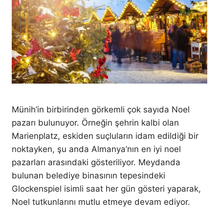
Münih’in birbirinden görkemli çok sayıda Noel
pazarı bulunuyor. Örneğin şehrin kalbi olan
Marienplatz, eskiden suçluların idam edildiği bir
noktayken, şu anda Almanya’nın en iyi noel
pazarları arasındaki gösteriliyor. Meydanda
bulunan belediye binasının tepesindeki
Glockenspiel isimli saat her gün gösteri yaparak,
Noel tutkunlarını mutlu etmeye devam ediyor.