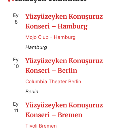
Eyl
Yüzyüzeyken Konuşuruz
8
Konseri – Hamburg
Mojo Club - Hamburg
Hamburg
Eyl
Yüzyüzeyken Konuşuruz
10
Konseri – Berlin
Columbia Theater Berlin
Berlin
Eyl
Yüzyüzeyken Konuşuruz
11
Konseri – Bremen
Tivoli Bremen