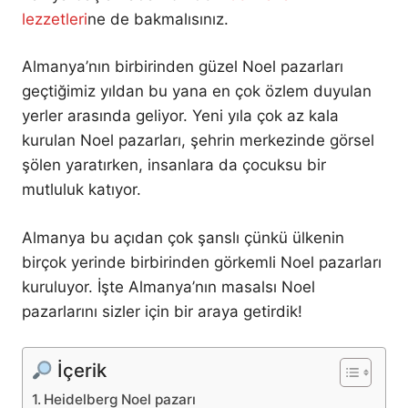
lezzetleri
ne de bakmalısınız.
Almanya’nın birbirinden güzel Noel pazarları
geçtiğimiz yıldan bu yana en çok özlem duyulan
yerler arasında geliyor. Yeni yıla çok az kala
kurulan Noel pazarları, şehrin merkezinde görsel
şölen yaratırken, insanlara da çocuksu bir
mutluluk katıyor.
Almanya bu açıdan çok şanslı çünkü ülkenin
birçok yerinde birbirinden görkemli Noel pazarları
kuruluyor. İşte Almanya’nın masalsı Noel
pazarlarını sizler için bir araya getirdik!
İçerik
Heidelberg Noel pazarı