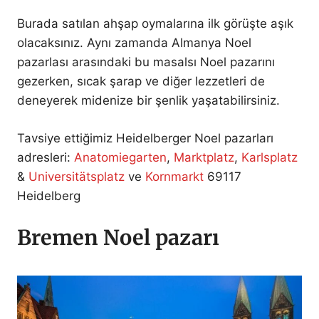
Burada satılan ahşap oymalarına ilk görüşte aşık
olacaksınız. Aynı zamanda Almanya Noel
pazarlası arasındaki bu masalsı Noel pazarını
gezerken, sıcak şarap ve diğer lezzetleri de
deneyerek midenize bir şenlik yaşatabilirsiniz.
Tavsiye ettiğimiz Heidelberger Noel pazarları
adresleri:
Anatomiegarten
,
Marktplatz
,
Karlsplatz
&
Universitätsplatz
ve
Kornmarkt
69117
Heidelberg
Bremen Noel pazarı