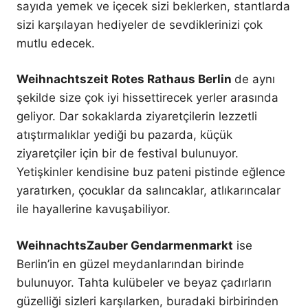
sayıda yemek ve içecek sizi beklerken, stantlarda
sizi karşılayan hediyeler de sevdiklerinizi çok
mutlu edecek.
Weihnachtszeit Rotes Rathaus Berlin
de aynı
şekilde size çok iyi hissettirecek yerler arasında
geliyor. Dar sokaklarda ziyaretçilerin lezzetli
atıştırmalıklar yediği bu pazarda, küçük
ziyaretçiler için bir de festival bulunuyor.
Yetişkinler kendisine buz pateni pistinde eğlence
yaratırken, çocuklar da salıncaklar, atlıkarıncalar
ile hayallerine kavuşabiliyor.
WeihnachtsZauber Gendarmenmarkt
ise
Berlin’in en güzel meydanlarından birinde
bulunuyor. Tahta kulübeler ve beyaz çadırların
güzelliği sizleri karşılarken, buradaki birbirinden