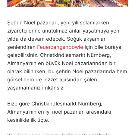
Şehrin Noel pazarları, yeni yılı selamlarken
ziyaretçilerine unutulmaz anlar yaşatmaya yeni
yılda da devam edecek. Soğuk akşamları
şenlendiren
Feuerzangenbowle
için bile buraya
gelebilirsiniz. Christkindlesmarkt Nürnberg,
Almanya’nın en büyük Noel pazarlarından biri
olarak bilinirken, bu şehrin Noel pazarlarında hem
görsel hem de lezzet açısından şölen
yaşamamanız imkânsız.
Bize göre Christkindlesmarkt Nürnberg,
Almanya’nın en iyi noel pazarları arasındaki
kesinlikle ilk üçte.