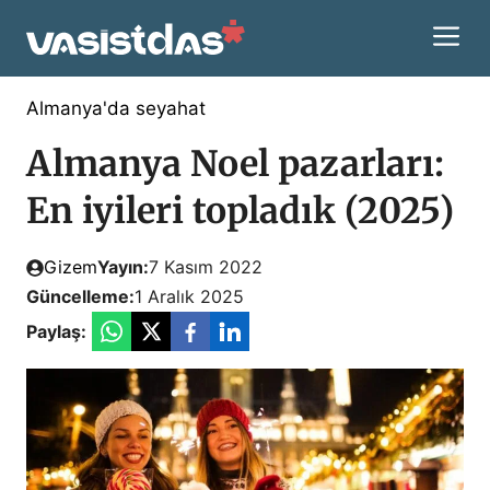
İçeriğe
M
atla
Almanya'da seyahat
Almanya Noel pazarları:
En iyileri topladık (2025)
Gizem
Yayın:
7 Kasım 2022
Güncelleme:
1 Aralık 2025
Paylaş: