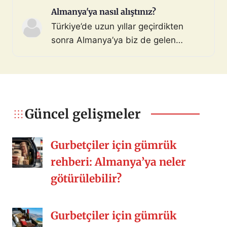
gösterilmeden iptal edildi. Yaklaşık 13
Almanya'ya nasıl alıştınız?
aydır randevu gün atamasını
Türkiye’de uzun yıllar geçirdikten
bekliyordum. Geçen gün adam olmuş
sonra Almanya’ya biz de gelen
mu diye sisteme girip kontrol
herkes gibi kişisel/ülkesel birçok
ettiğimde iptal edildiğini gördüm ve
nedenden geldik. Almanya birçok
şoka uğradım. Hiçbir sebep […]
konuda Türkiye’den daha iyi bunu
söyleyebilirim ama bir şeyler eksik
kalıyor. O güzel arkadaşlıklar,
Güncel gelişmeler
kalabalık sofralar, misafirperverlik,
samimiyet, yemek kültürü vs. Siz nasıl
Gurbetçiler için gümrük
[…]
rehberi: Almanya’ya neler
götürülebilir?
Gurbetçiler için gümrük