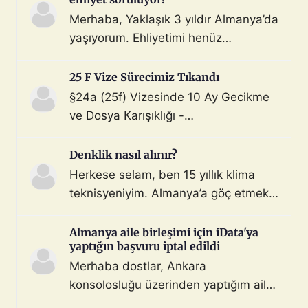
Merhaba, Yaklaşık 3 yıldır Almanya’da
yaşıyorum. Ehliyetimi henüz
değiştirmedim (biliyorum, bunu
çoktan halletmem gerekiyordu ama
25 F Vize Sürecimiz Tıkandı
maalesef yapmadım). Diyelim ki bir
§24a (25f) Vizesinde 10 Ay Gecikme
araç satın aldım ve gerekli tüm
ve Dosya Karışıklığı -
belgeleri de aldım. Bu araçla, geçerli
Mahnung/Avukat Gerekli mi?
ehliyeti olan biri aracı kullanarak beni
Merhaba, §24a BeschV (Profesyonel
Denklik nasıl alınır?
Türkiye sınır […]
Sürücü) vize sürecimizde 10 ayı
Herkese selam, ben 15 yıllık klima
geride bıraktık ve çıkmaza girdik.
teknisyeniyim. Almanya’a göç etmek
Görüşlerinize ihtiyacımız var: Sürecin
istiyorum. Denklik için tüm evraklarımı
Özeti: Başvuru: 29.08.2025 (İstanbul
topladım ve yeminli almanca tercüme
Almanya aile birleşimi için iData'ya
iDATA - Aile dahil). Dosyada […]
yaptığın başvuru iptal edildi
ettim. Bu konuda ya da iş bulma
Merhaba dostlar, Ankara
konusunda destek ve önerilerinizi
konsolosluğu üzerinden yaptığım aile
bekliyorum. 3 gönderi - 3 katılımcı
bileşimi vizesi başvurusu hiçbir sebep
Konunun tamamını okuyun