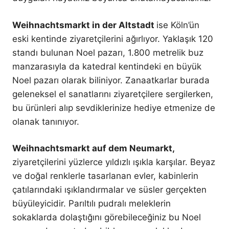
Weihnachtsmarkt in der Altstadt
ise Köln’ün
eski kentinde ziyaretçilerini ağırlıyor. Yaklaşık 120
standı bulunan Noel pazarı, 1.800 metrelik buz
manzarasıyla da katedral kentindeki en büyük
Noel pazarı olarak biliniyor. Zanaatkarlar burada
geleneksel el sanatlarını ziyaretçilere sergilerken,
bu ürünleri alıp sevdiklerinize hediye etmenize de
olanak tanınıyor.
Weihnachtsmarkt auf dem Neumarkt,
ziyaretçilerini yüzlerce yıldızlı ışıkla karşılar. Beyaz
ve doğal renklerle tasarlanan evler, kabinlerin
çatılarındaki ışıklandırmalar ve süsler gerçekten
büyüleyicidir. Parıltılı pudralı meleklerin
sokaklarda dolaştığını görebileceğiniz bu Noel