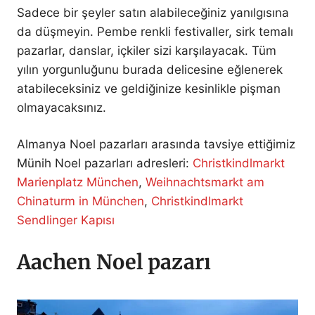
Sadece bir şeyler satın alabileceğiniz yanılgısına
da düşmeyin. Pembe renkli festivaller, sirk temalı
pazarlar, danslar, içkiler sizi karşılayacak. Tüm
yılın yorgunluğunu burada delicesine eğlenerek
atabileceksiniz ve geldiğinize kesinlikle pişman
olmayacaksınız.
Almanya Noel pazarları arasında tavsiye ettiğimiz
Münih Noel pazarları adresleri:
Christkindlmarkt
Marienplatz München
,
Weihnachtsmarkt am
Chinaturm in München
,
Christkindlmarkt
Sendlinger Kapısı
Aachen Noel pazarı