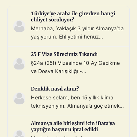
Türkiye'ye araba ile girerken hangi
ehliyet soruluyor?
Merhaba, Yaklaşık 3 yıldır Almanya’da
yaşıyorum. Ehliyetimi henüz
değiştirmedim (biliyorum, bunu
çoktan halletmem gerekiyordu ama
25 F Vize Sürecimiz Tıkandı
maalesef yapmadım). Diyelim ki bir
§24a (25f) Vizesinde 10 Ay Gecikme
araç satın aldım ve gerekli tüm
ve Dosya Karışıklığı -
belgeleri de aldım. Bu araçla, geçerli
Mahnung/Avukat Gerekli mi?
ehliyeti olan biri aracı kullanarak beni
Merhaba, §24a BeschV (Profesyonel
Denklik nasıl alınır?
Türkiye sınır […]
Sürücü) vize sürecimizde 10 ayı
Herkese selam, ben 15 yıllık klima
geride bıraktık ve çıkmaza girdik.
teknisyeniyim. Almanya’a göç etmek
Görüşlerinize ihtiyacımız var: Sürecin
istiyorum. Denklik için tüm evraklarımı
Özeti: Başvuru: 29.08.2025 (İstanbul
topladım ve yeminli almanca tercüme
Almanya aile birleşimi için iData'ya
iDATA - Aile dahil). Dosyada […]
yaptığın başvuru iptal edildi
ettim. Bu konuda ya da iş bulma