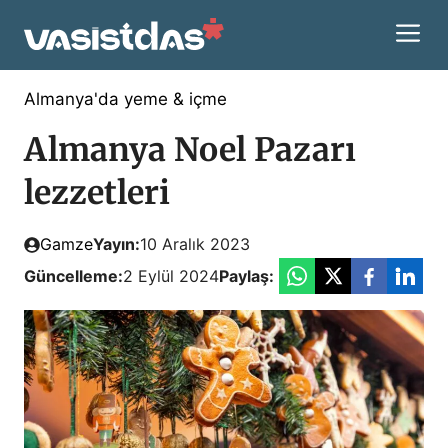
İçeriğe
M
atla
Almanya'da yeme & içme
Almanya Noel Pazarı
lezzetleri
Gamze
Yayın:
10 Aralık 2023
Güncelleme:
2 Eylül 2024
Paylaş: