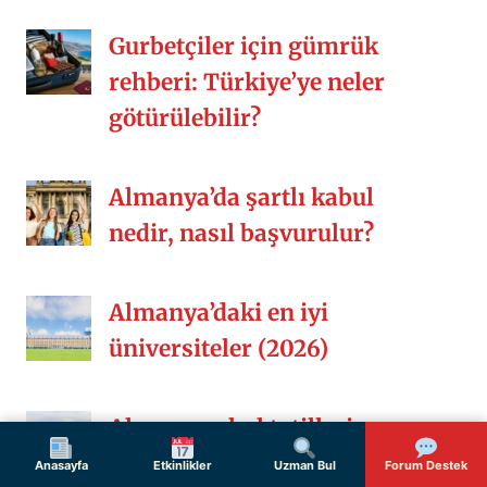
Gurbetçiler için gümrük
rehberi: Türkiye’ye neler
götürülebilir?
Almanya’da şartlı kabul
nedir, nasıl başvurulur?
Almanya’daki en iyi
üniversiteler (2026)
Almanya okul tatilleri
(2026-2027)
Anasayfa
Etkinlikler
Uzman Bul
Forum Destek