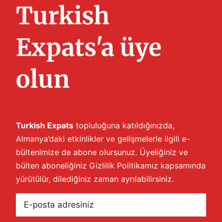
Turkish
samimiyet, yemek kültürü vs. Siz nasıl
[…]
Expats'a üye
olun
Turkish Expats
topluluğuna katıldığınızda,
Almanya’daki etkinlikler ve gelişmelerle ilgili e-
bültenimize de abone olursunuz. Üyeliğiniz ve
bülten aboneliğiniz
Gizlilik Politikamız
kapsamında
yürütülür, dilediğiniz zaman ayrılabilirsiniz.
E-
posta