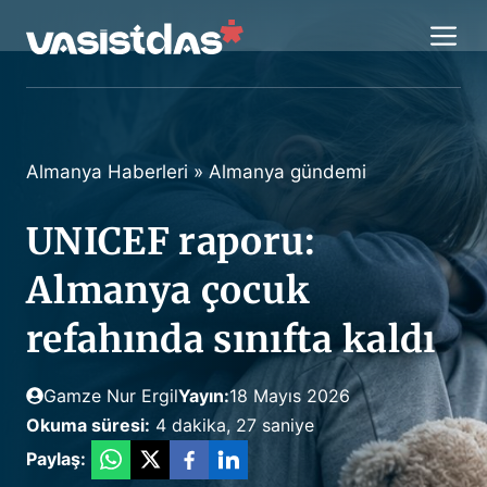
İçeriğe
M
atla
Almanya Haberleri
»
Almanya gündemi
UNICEF raporu:
Almanya çocuk
refahında sınıfta kaldı
Gamze Nur Ergil
Yayın:
18 Mayıs 2026
Okuma süresi:
4 dakika, 27 saniye
Paylaş: