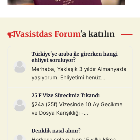
Vasistdas Forum
'a katılın
Türkiye'ye araba ile girerken hangi
ehliyet soruluyor?
Merhaba, Yaklaşık 3 yıldır Almanya’da
yaşıyorum. Ehliyetimi henüz
değiştirmedim (biliyorum, bunu
çoktan halletmem gerekiyordu ama
25 F Vize Sürecimiz Tıkandı
maalesef yapmadım). Diyelim ki bir
§24a (25f) Vizesinde 10 Ay Gecikme
araç satın aldım ve gerekli tüm
ve Dosya Karışıklığı -
belgeleri de aldım. Bu araçla, geçerli
Mahnung/Avukat Gerekli mi?
ehliyeti olan biri aracı kullanarak beni
Merhaba, §24a BeschV (Profesyonel
Denklik nasıl alınır?
Türkiye sınır […]
Sürücü) vize sürecimizde 10 ayı
Herkese selam, ben 15 yıllık klima