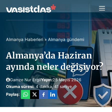
İçeriğe
M
atla
Almanya Haberleri
»
Almanya gündemi
Almanya’da Haziran
ayında neler değişiyor?
Gamze Nur Ergil
Yayın:
25 Mayıs 2026
Okuma süresi:
4 dakika, 41 saniye
Paylaş: