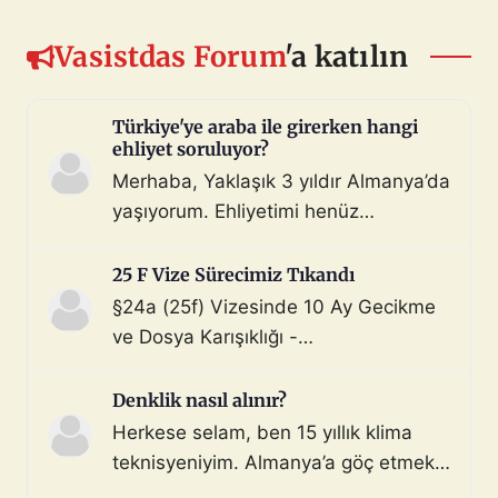
Vasistdas Forum
'a katılın
Türkiye'ye araba ile girerken hangi
ehliyet soruluyor?
Merhaba, Yaklaşık 3 yıldır Almanya’da
yaşıyorum. Ehliyetimi henüz
değiştirmedim (biliyorum, bunu
çoktan halletmem gerekiyordu ama
25 F Vize Sürecimiz Tıkandı
maalesef yapmadım). Diyelim ki bir
§24a (25f) Vizesinde 10 Ay Gecikme
araç satın aldım ve gerekli tüm
ve Dosya Karışıklığı -
belgeleri de aldım. Bu araçla, geçerli
Mahnung/Avukat Gerekli mi?
ehliyeti olan biri aracı kullanarak beni
Merhaba, §24a BeschV (Profesyonel
Denklik nasıl alınır?
Türkiye sınır […]
Sürücü) vize sürecimizde 10 ayı
Herkese selam, ben 15 yıllık klima
geride bıraktık ve çıkmaza girdik.
teknisyeniyim. Almanya’a göç etmek
Görüşlerinize ihtiyacımız var: Sürecin
istiyorum. Denklik için tüm evraklarımı