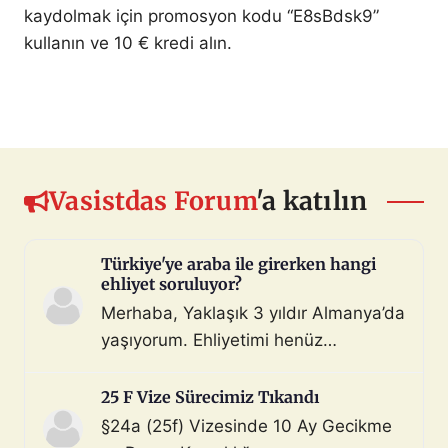
kaydolmak için promosyon kodu “E8sBdsk9”
kullanın ve 10 € kredi alın.
Vasistdas Forum
'a katılın
Türkiye'ye araba ile girerken hangi
ehliyet soruluyor?
Merhaba, Yaklaşık 3 yıldır Almanya’da
yaşıyorum. Ehliyetimi henüz
değiştirmedim (biliyorum, bunu
çoktan halletmem gerekiyordu ama
25 F Vize Sürecimiz Tıkandı
maalesef yapmadım). Diyelim ki bir
§24a (25f) Vizesinde 10 Ay Gecikme