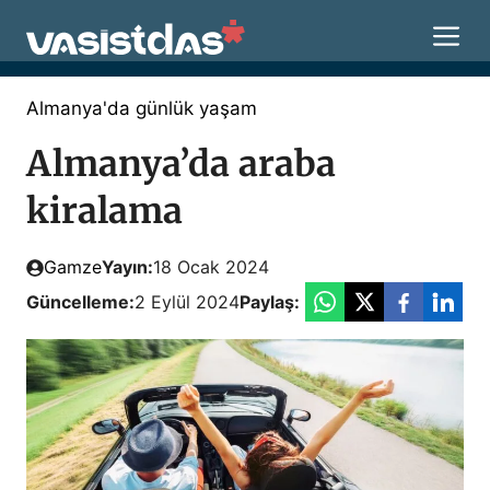
İçeriğe
M
atla
Almanya'da günlük yaşam
Almanya’da araba
kiralama
Gamze
Yayın:
18 Ocak 2024
Güncelleme:
2 Eylül 2024
Paylaş: