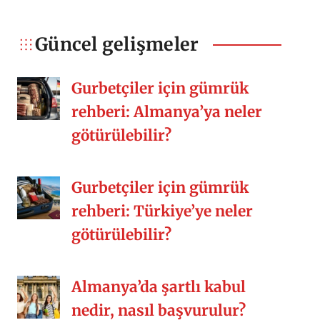
söyleyebilirim ama bir şeyler eksik
kalıyor. O güzel arkadaşlıklar,
Güncel gelişmeler
kalabalık sofralar, misafirperverlik,
samimiyet, yemek kültürü vs. Siz nasıl
Gurbetçiler için gümrük
[…]
rehberi: Almanya’ya neler
götürülebilir?
Gurbetçiler için gümrük
rehberi: Türkiye’ye neler
götürülebilir?
Almanya’da şartlı kabul
nedir, nasıl başvurulur?