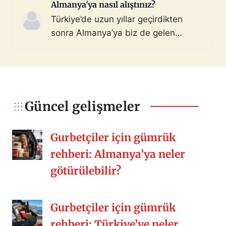
gösterilmeden iptal edildi. Yaklaşık 13
Almanya'ya nasıl alıştınız?
aydır randevu gün atamasını
Türkiye’de uzun yıllar geçirdikten
bekliyordum. Geçen gün adam olmuş
sonra Almanya’ya biz de gelen
mu diye sisteme girip kontrol
herkes gibi kişisel/ülkesel birçok
ettiğimde iptal edildiğini gördüm ve
nedenden geldik. Almanya birçok
şoka uğradım. Hiçbir sebep […]
konuda Türkiye’den daha iyi bunu
söyleyebilirim ama bir şeyler eksik
kalıyor. O güzel arkadaşlıklar,
Güncel gelişmeler
kalabalık sofralar, misafirperverlik,
samimiyet, yemek kültürü vs. Siz nasıl
Gurbetçiler için gümrük
[…]
rehberi: Almanya’ya neler
götürülebilir?
Gurbetçiler için gümrük
rehberi: Türkiye’ye neler