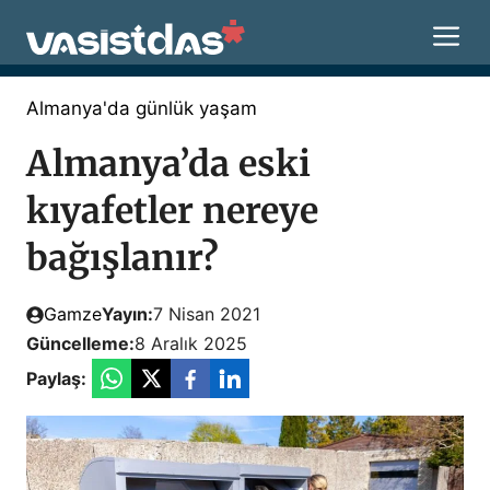
İçeriğe
M
atla
Almanya'da günlük yaşam
Almanya’da eski
kıyafetler nereye
bağışlanır?
Gamze
Yayın:
7 Nisan 2021
Güncelleme:
8 Aralık 2025
Paylaş: