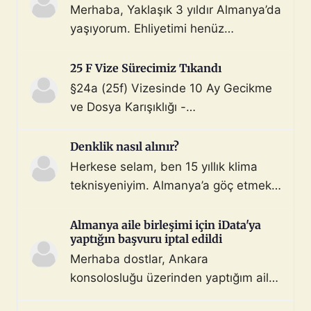
Merhaba, Yaklaşık 3 yıldır Almanya’da
yaşıyorum. Ehliyetimi henüz
değiştirmedim (biliyorum, bunu
çoktan halletmem gerekiyordu ama
25 F Vize Sürecimiz Tıkandı
maalesef yapmadım). Diyelim ki bir
§24a (25f) Vizesinde 10 Ay Gecikme
araç satın aldım ve gerekli tüm
ve Dosya Karışıklığı -
belgeleri de aldım. Bu araçla, geçerli
Mahnung/Avukat Gerekli mi?
ehliyeti olan biri aracı kullanarak beni
Merhaba, §24a BeschV (Profesyonel
Denklik nasıl alınır?
Türkiye sınır […]
Sürücü) vize sürecimizde 10 ayı
Herkese selam, ben 15 yıllık klima
geride bıraktık ve çıkmaza girdik.
teknisyeniyim. Almanya’a göç etmek
Görüşlerinize ihtiyacımız var: Sürecin
istiyorum. Denklik için tüm evraklarımı
Özeti: Başvuru: 29.08.2025 (İstanbul
topladım ve yeminli almanca tercüme
Almanya aile birleşimi için iData'ya
iDATA - Aile dahil). Dosyada […]
yaptığın başvuru iptal edildi
ettim. Bu konuda ya da iş bulma
Merhaba dostlar, Ankara
konusunda destek ve önerilerinizi
konsolosluğu üzerinden yaptığım aile
bekliyorum. 3 gönderi - 3 katılımcı
bileşimi vizesi başvurusu hiçbir sebep
Konunun tamamını okuyun