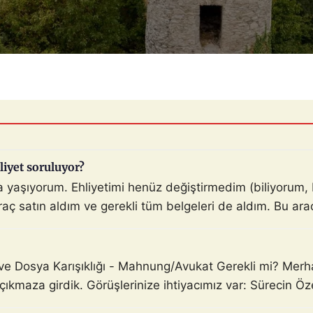
liyet soruluyor?
da yaşıyorum. Ehliyetimi henüz değiştirmedim (biliyoru
ç satın aldım ve gerekli tüm belgeleri de aldım. Bu araçla
ve Dosya Karışıklığı - Mahnung/Avukat Gerekli mi? Mer
 çıkmaza girdik. Görüşlerinize ihtiyacımız var: Sürecin Ö