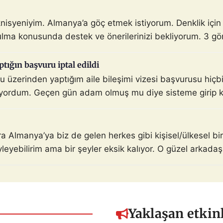
knisyeniyim. Almanya’a göç etmek istiyorum. Denklik içi
lma konusunda destek ve önerilerinizi bekliyorum. 3 gö
ptığın başvuru iptal edildi
üzerinden yaptığım aile bileşimi vizesi başvurusu hiçbir
yordum. Geçen gün adam olmuş mu diye sisteme girip kon
nra Almanya’ya biz de gelen herkes gibi kişisel/ülkesel 
yebilirim ama bir şeyler eksik kalıyor. O güzel arkadaşlık
l […]
Yaklaşan etkinl