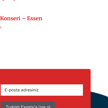
Konseri – Essen
n
E-
posta
adresiniz