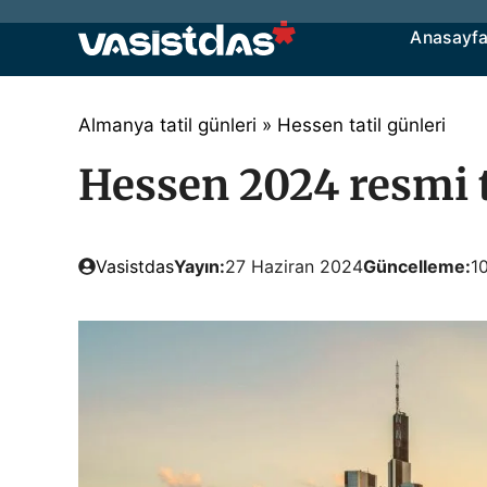
İçeriğe
Anasayf
atla
Almanya tatil günleri
»
Hessen tatil günleri
Hessen 2024 resmi t
Vasistdas
Yayın:
27 Haziran 2024
Güncelleme:
1