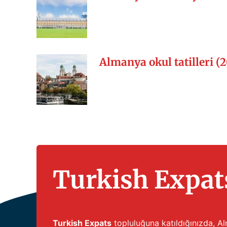
Almanya okul tatilleri (
Turkish Expats
Turkish Expats
topluluğuna katıldığınızda, Alm