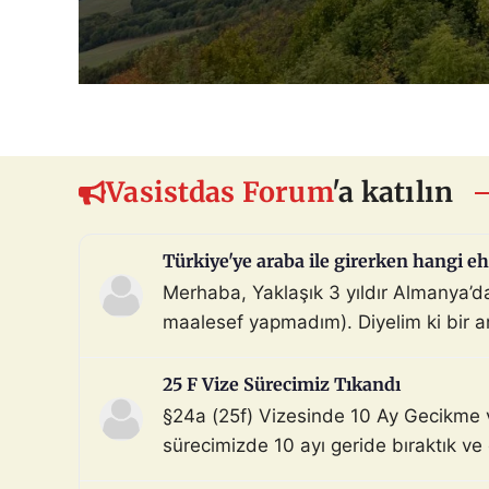
Vasistdas Forum
'a katılın
Türkiye'ye araba ile girerken hangi eh
Merhaba, Yaklaşık 3 yıldır Almanya’
maalesef yapmadım). Diyelim ki bir ara
beni Türkiye sınır […]
25 F Vize Sürecimiz Tıkandı
§24a (25f) Vizesinde 10 Ay Gecikme 
sürecimizde 10 ayı geride bıraktık ve
Aile dahil). Dosyada […]