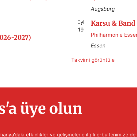
Augsburg
Eyl
Karsu & Band 
19
Philharmonie Esse
2026-2027)
Essen
Takvimi görüntüle
'a üye olun
anya’daki etkinlikler ve gelişmelerle ilgili e-bültenimize de