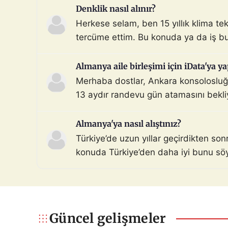
Denklik nasıl alınır?
Herkese selam, ben 15 yıllık klima te
tercüme ettim. Bu konuda ya da iş bu
Almanya aile birleşimi için iData'ya ya
Merhaba dostlar, Ankara konsolosluğu 
13 aydır randevu gün atamasını bekli
şoka uğradım. Hiçbir sebep […]
Almanya'ya nasıl alıştınız?
Türkiye’de uzun yıllar geçirdikten so
konuda Türkiye’den daha iyi bunu söyle
samimiyet, yemek kültürü vs. Siz nası
Güncel gelişmeler