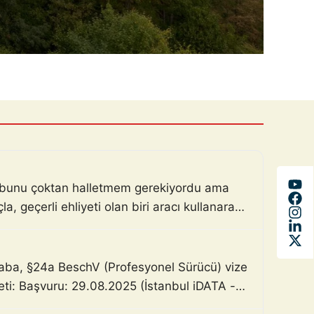
m, bunu çoktan halletmem gerekiyordu ama
, geçerli ehliyeti olan biri aracı kullanarak
haba, §24a BeschV (Profesyonel Sürücü) vize
zeti: Başvuru: 29.08.2025 (İstanbul iDATA -