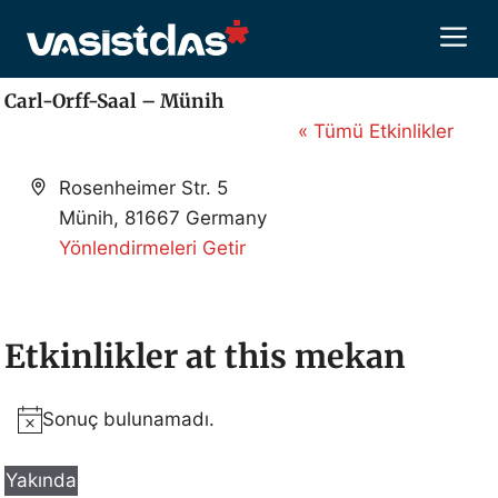
İçeriğe
M
atla
Carl-Orff-Saal – Münih
« Tümü Etkinlikler
A
Rosenheimer Str. 5
d
Münih
,
81667
Germany
r
Yönlendirmeleri Getir
e
s
Etkinlikler at this mekan
Sonuç bulunamadı.
N
o
Yakında
t