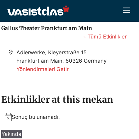
İçeriğe
M
atla
Gallus Theater Frankfurt am Main
« Tümü Etkinlikler
A
Adlerwerke, Kleyerstraße 15
d
Frankfurt am Main
,
60326
Germany
r
Yönlendirmeleri Getir
e
s
Etkinlikler at this mekan
Sonuç bulunamadı.
N
o
Yakında
t