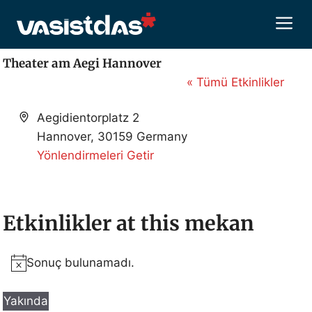
İçeriğe
M
atla
Theater am Aegi Hannover
« Tümü Etkinlikler
A
Aegidientorplatz 2
d
Hannover
,
30159
Germany
r
Yönlendirmeleri Getir
e
s
Etkinlikler at this mekan
Sonuç bulunamadı.
N
o
Yakında
t