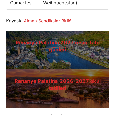
Cumartesi
Weihnachtstag)
Kaynak:
Alman Sendikalar Birliği
Renanya Palatina 2027 resmi tatil
günleri
Renanya Palatina
2026-2027 okul
tatilleri