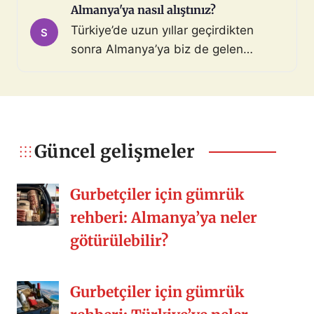
gösterilmeden iptal edildi. Yaklaşık 13
Almanya'ya nasıl alıştınız?
aydır randevu gün atamasını
Türkiye’de uzun yıllar geçirdikten
S
bekliyordum. Geçen gün adam olmuş
sonra Almanya’ya biz de gelen
mu diye sisteme girip kontrol
herkes gibi kişisel/ülkesel birçok
ettiğimde iptal edildiğini gördüm ve
nedenden geldik. Almanya birçok
şoka uğradım. Hiçbir sebep […]
konuda Türkiye’den daha iyi bunu
söyleyebilirim ama bir şeyler eksik
kalıyor. O güzel arkadaşlıklar,
Güncel gelişmeler
kalabalık sofralar, misafirperverlik,
samimiyet, yemek kültürü vs. Siz nasıl
Gurbetçiler için gümrük
[…]
rehberi: Almanya’ya neler
götürülebilir?
Gurbetçiler için gümrük