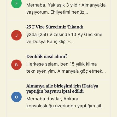
F
Merhaba, Yaklaşık 3 yıldır Almanya’da
yaşıyorum. Ehliyetimi henüz
değiştirmedim (biliyorum, bunu
çoktan halletmem gerekiyordu ama
25 F Vize Sürecimiz Tıkandı
maalesef yapmadım). Diyelim ki bir
§24a (25f) Vizesinde 10 Ay Gecikme
J
araç satın aldım ve gerekli tüm
ve Dosya Karışıklığı -
belgeleri de aldım. Bu araçla, geçerli
Mahnung/Avukat Gerekli mi?
ehliyeti olan biri aracı kullanarak beni
Merhaba, §24a BeschV (Profesyonel
Denklik nasıl alınır?
Türkiye sınır […]
Sürücü) vize sürecimizde 10 ayı
Herkese selam, ben 15 yıllık klima
B
geride bıraktık ve çıkmaza girdik.
teknisyeniyim. Almanya’a göç etmek
Görüşlerinize ihtiyacımız var: Sürecin
istiyorum. Denklik için tüm evraklarımı
Özeti: Başvuru: 29.08.2025 (İstanbul
topladım ve yeminli almanca tercüme
Almanya aile birleşimi için iData'ya
iDATA - Aile dahil). Dosyada […]
yaptığın başvuru iptal edildi
ettim. Bu konuda ya da iş bulma
O
Merhaba dostlar, Ankara
konusunda destek ve önerilerinizi
konsolosluğu üzerinden yaptığım aile
bekliyorum. 3 gönderi - 3 katılımcı
bileşimi vizesi başvurusu hiçbir sebep
Konunun tamamını okuyun