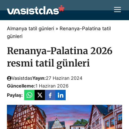
İçeriğe
M
atla
Almanya tatil günleri
»
Renanya-Palatina tatil
günleri
Renanya-Palatina 2026
resmi tatil günleri
Vasistdas
Yayın:
27 Haziran 2024
Güncelleme:
1 Haziran 2026
Paylaş: