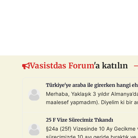
Vasistdas Forum
'a katılın
Türkiye'ye araba ile girerken hangi eh
Merhaba, Yaklaşık 3 yıldır Almanya’
maalesef yapmadım). Diyelim ki bir ara
beni Türkiye sınır […]
25 F Vize Sürecimiz Tıkandı
§24a (25f) Vizesinde 10 Ay Gecikme 
sürecimizde 10 ayı geride bıraktık ve