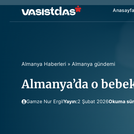
İçeriğe
Anasayf
atla
Almanya Haberleri
»
Almanya gündemi
Almanya’da o bebek
Gamze Nur Ergil
Yayın:
2 Şubat 2026
Okuma sür