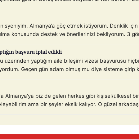
knisyeniyim. Almanya’a göç etmek istiyorum. Denklik içi
lma konusunda destek ve önerilerinizi bekliyorum. 3 gö
ptığın başvuru iptal edildi
üzerinden yaptığım aile bileşimi vizesi başvurusu hiçbir
yordum. Geçen gün adam olmuş mu diye sisteme girip kon
nra Almanya’ya biz de gelen herkes gibi kişisel/ülkesel 
yebilirim ama bir şeyler eksik kalıyor. O güzel arkadaşlık
l […]