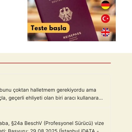
m, bunu çoktan halletmem gerekiyordu ama
, geçerli ehliyeti olan biri aracı kullanarak
haba, §24a BeschV (Profesyonel Sürücü) vize
zeti: Başvuru: 29.08.2025 (İstanbul iDATA -