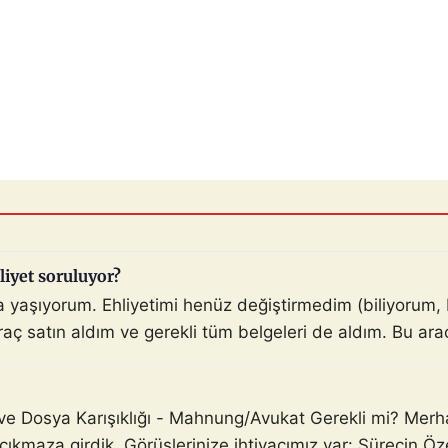
liyet soruluyor?
da yaşıyorum. Ehliyetimi henüz değiştirmedim (biliyoru
ç satın aldım ve gerekli tüm belgeleri de aldım. Bu araçla
ve Dosya Karışıklığı - Mahnung/Avukat Gerekli mi? Mer
 çıkmaza girdik. Görüşlerinize ihtiyacımız var: Sürecin Ö