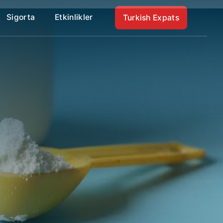
Sigorta
Etkinlikler
Turkish Expats
ı