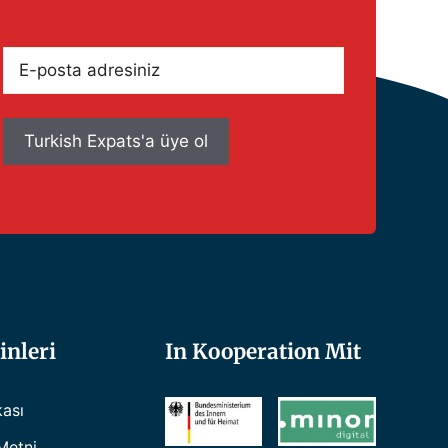
E-
posta
adresiniz
inleri
In Kooperation Mit
kası
Metni