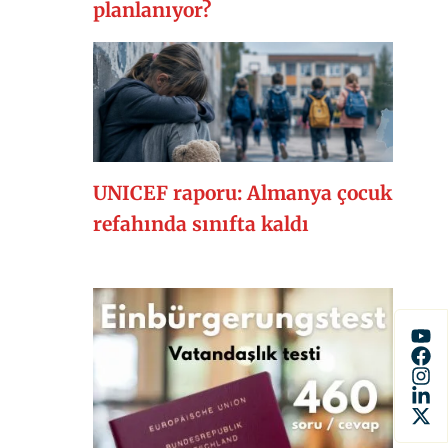
planlanıyor?
UNICEF raporu: Almanya çocuk
refahında sınıfta kaldı