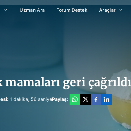
a
Uzman Ara
Forum Destek
Araçlar
 mamaları geri çağrıld
esi:
1 dakika, 56 saniye
Paylaş: