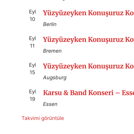
Eyl
Yüzyüzeyken Konuşuruz Kon
10
Berlin
Eyl
Yüzyüzeyken Konuşuruz Ko
11
Bremen
Eyl
Yüzyüzeyken Konuşuruz Ko
15
Augsburg
Eyl
Karsu & Band Konseri – Ess
19
Essen
Takvimi görüntüle