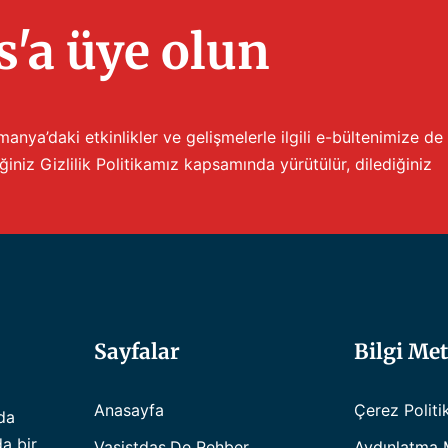
'a üye olun
anya’daki etkinlikler ve gelişmelerle ilgili e-bültenimize de
iğiniz
Gizlilik Politikamız
kapsamında yürütülür, dilediğiniz
Sayfalar
Bilgi Met
Anasayfa
Çerez Politi
da
da bir
Vasistdas.de Rehber
Aydınlatma 