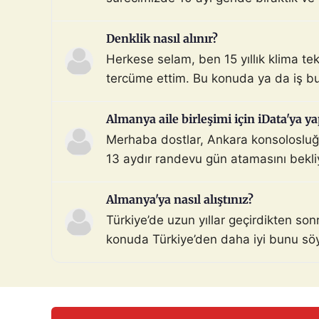
Aile dahil). Dosyada […]
Denklik nasıl alınır?
Herkese selam, ben 15 yıllık klima te
tercüme ettim. Bu konuda ya da iş bu
Almanya aile birleşimi için iData'ya ya
Merhaba dostlar, Ankara konsolosluğu 
13 aydır randevu gün atamasını bekli
şoka uğradım. Hiçbir sebep […]
Almanya'ya nasıl alıştınız?
Türkiye’de uzun yıllar geçirdikten so
konuda Türkiye’den daha iyi bunu söyle
samimiyet, yemek kültürü vs. Siz nası