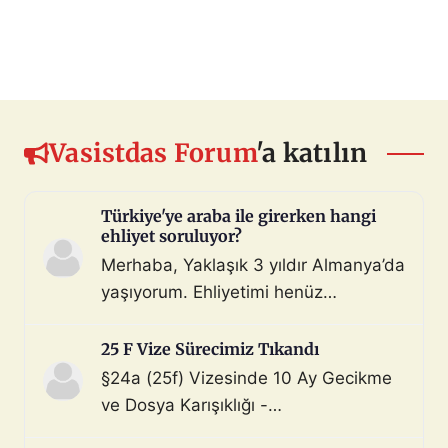
Vasistdas Forum
'a katılın
Türkiye'ye araba ile girerken hangi
ehliyet soruluyor?
Merhaba, Yaklaşık 3 yıldır Almanya’da
yaşıyorum. Ehliyetimi henüz
değiştirmedim (biliyorum, bunu
çoktan halletmem gerekiyordu ama
25 F Vize Sürecimiz Tıkandı
maalesef yapmadım). Diyelim ki bir
§24a (25f) Vizesinde 10 Ay Gecikme
araç satın aldım ve gerekli tüm
ve Dosya Karışıklığı -
belgeleri de aldım. Bu araçla, geçerli
Mahnung/Avukat Gerekli mi?