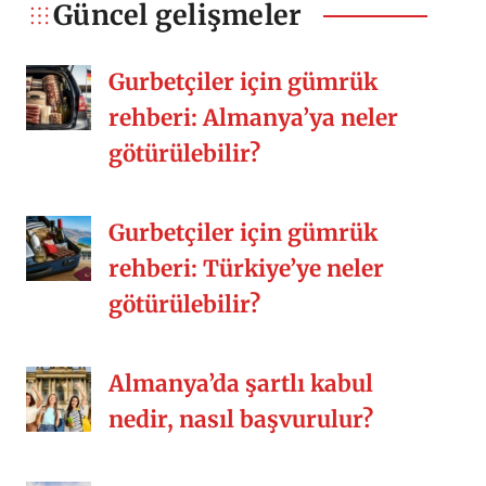
kalıyor. O güzel arkadaşlıklar,
Güncel gelişmeler
kalabalık sofralar, misafirperverlik,
samimiyet, yemek kültürü vs. Siz nasıl
Gurbetçiler için gümrük
[…]
rehberi: Almanya’ya neler
götürülebilir?
Gurbetçiler için gümrük
rehberi: Türkiye’ye neler
götürülebilir?
Almanya’da şartlı kabul
nedir, nasıl başvurulur?