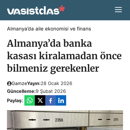
İçeriğe
M
atla
Almanya’da aile ekonomisi ve finans
Almanya’da banka
kasası kiralamadan önce
bilmeniz gerekenler
Gamze
Yayın:
28 Ocak 2026
Güncelleme:
9 Şubat 2026
Paylaş: