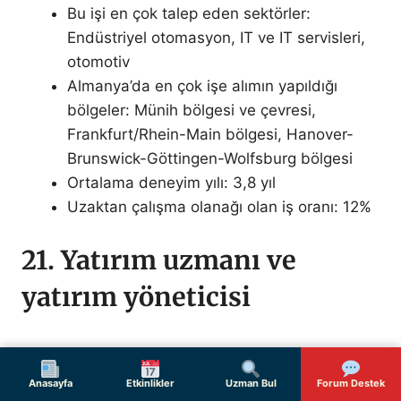
Bu işi en çok talep eden sektörler:
Endüstriyel otomasyon, IT ve IT servisleri,
otomotiv
Almanya’da en çok işe alımın yapıldığı
bölgeler: Münih bölgesi ve çevresi,
Frankfurt/Rhein-Main bölgesi, Hanover-
Brunswick-Göttingen-Wolfsburg bölgesi
Ortalama deneyim yılı: 3,8 yıl
Uzaktan çalışma olanağı olan iş oranı: 12%
21. Yatırım uzmanı ve
yatırım yöneticisi
Almanya’da yatırım uzmanı ve yatırım yöneticisi,
bir şirket ya da özel müşteriler için yatırım
Anasayfa
Etkinlikler
Uzman Bul
Forum Destek