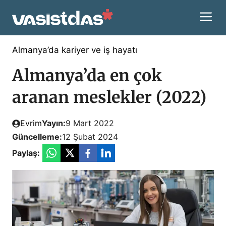
İçeriğe
M
atla
Almanya’da kariyer ve iş hayatı
Almanya’da en çok
aranan meslekler (2022)
Evrim
Yayın:
9 Mart 2022
Güncelleme:
12 Şubat 2024
Paylaş: