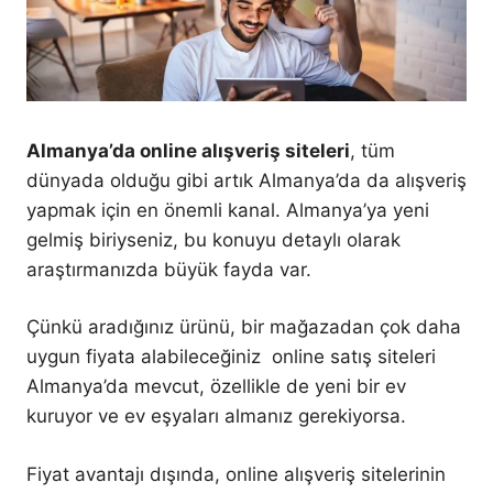
Almanya’da online alışveriş siteleri
, tüm
dünyada olduğu gibi artık Almanya’da da alışveriş
yapmak için en önemli kanal. Almanya’ya yeni
gelmiş biriyseniz, bu konuyu detaylı olarak
araştırmanızda büyük fayda var.
Çünkü aradığınız ürünü, bir mağazadan çok daha
uygun fiyata alabileceğiniz online satış siteleri
Almanya’da mevcut, özellikle de yeni bir ev
kuruyor ve ev eşyaları almanız gerekiyorsa.
Fiyat avantajı dışında, online alışveriş sitelerinin