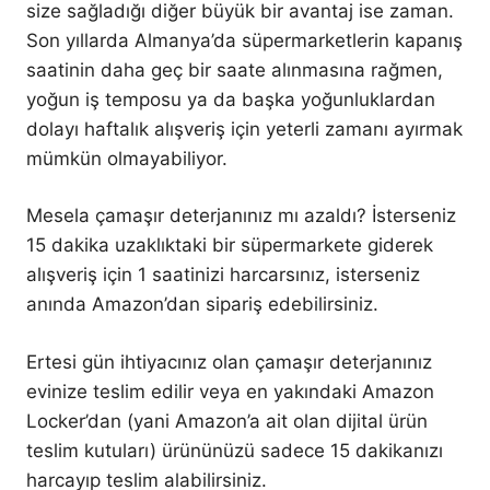
size sağladığı diğer büyük bir avantaj ise zaman.
Son yıllarda Almanya’da süpermarketlerin kapanış
saatinin daha geç bir saate alınmasına rağmen,
yoğun iş temposu ya da başka yoğunluklardan
dolayı haftalık alışveriş için yeterli zamanı ayırmak
mümkün olmayabiliyor.
Mesela çamaşır deterjanınız mı azaldı? İsterseniz
15 dakika uzaklıktaki bir süpermarkete giderek
alışveriş için 1 saatinizi harcarsınız, isterseniz
anında Amazon’dan sipariş edebilirsiniz.
Ertesi gün ihtiyacınız olan çamaşır deterjanınız
evinize teslim edilir veya en yakındaki Amazon
Locker’dan (yani Amazon’a ait olan dijital ürün
teslim kutuları) ürününüzü sadece 15 dakikanızı
harcayıp teslim alabilirsiniz.