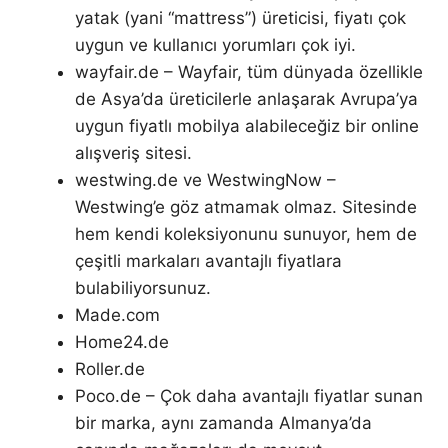
yatak (yani “mattress”) üreticisi, fiyatı çok
uygun ve kullanıcı yorumları çok iyi.
wayfair.de – Wayfair, tüm dünyada özellikle
de Asya’da üreticilerle anlaşarak Avrupa’ya
uygun fiyatlı mobilya alabileceğiz bir online
alışveriş sitesi.
westwing.de ve WestwingNow –
Westwing’e göz atmamak olmaz. Sitesinde
hem kendi koleksiyonunu sunuyor, hem de
çeşitli markaları avantajlı fiyatlara
bulabiliyorsunuz.
Made.com
Home24.de
Roller.de
Poco.de – Çok daha avantajlı fiyatlar sunan
bir marka, aynı zamanda Almanya’da