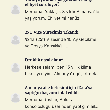
ehliyet soruluyor?
Merhaba, Yaklaşık 3 yıldır Almanya’da
yaşıyorum. Ehliyetimi henüz
değiştirmedim (biliyorum, bunu
çoktan halletmem gerekiyordu ama
25 F Vize Sürecimiz Tıkandı
maalesef yapmadım). Diyelim ki bir
§24a (25f) Vizesinde 10 Ay Gecikme
araç satın aldım ve gerekli tüm
ve Dosya Karışıklığı -
belgeleri de aldım. Bu araçla, geçerli
Mahnung/Avukat Gerekli mi?
ehliyeti olan biri aracı kullanarak beni
Merhaba, §24a BeschV (Profesyonel
Denklik nasıl alınır?
Türkiye sınır […]
Sürücü) vize sürecimizde 10 ayı
Herkese selam, ben 15 yıllık klima
geride bıraktık ve çıkmaza girdik.
teknisyeniyim. Almanya’a göç etmek
Görüşlerinize ihtiyacımız var: Sürecin
istiyorum. Denklik için tüm evraklarımı
Özeti: Başvuru: 29.08.2025 (İstanbul
topladım ve yeminli almanca tercüme
Almanya aile birleşimi için iData'ya
iDATA - Aile dahil). Dosyada […]
yaptığın başvuru iptal edildi
ettim. Bu konuda ya da iş bulma
Merhaba dostlar, Ankara
konusunda destek ve önerilerinizi
konsolosluğu üzerinden yaptığım aile
bekliyorum. 3 gönderi - 3 katılımcı