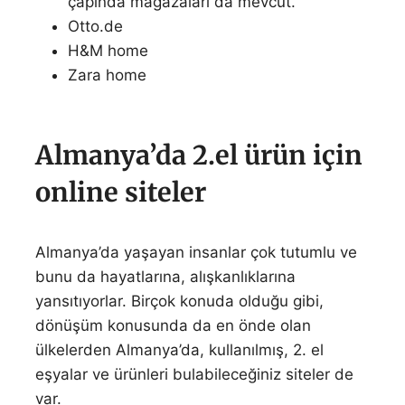
çapında mağazaları da mevcut.
Otto.de
H&M home
Zara home
Almanya’da 2.el ürün için
online siteler
Almanya’da yaşayan insanlar çok tutumlu ve
bunu da hayatlarına, alışkanlıklarına
yansıtıyorlar. Birçok konuda olduğu gibi,
dönüşüm konusunda da en önde olan
ülkelerden Almanya’da, kullanılmış, 2. el
eşyalar ve ürünleri bulabileceğiniz siteler de
var.