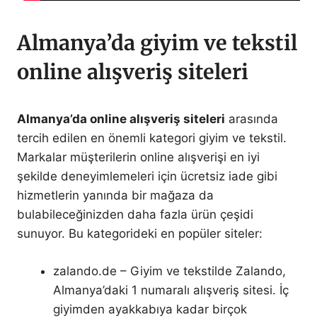
Almanya’da giyim ve tekstil
online alışveriş siteleri
Almanya’da online alışveriş siteleri
arasında
tercih edilen en önemli kategori giyim ve tekstil.
Markalar müşterilerin online alışverişi en iyi
şekilde deneyimlemeleri için ücretsiz iade gibi
hizmetlerin yanında bir mağaza da
bulabileceğinizden daha fazla ürün çeşidi
sunuyor. Bu kategorideki en popüler siteler:
zalando.de – Giyim ve tekstilde Zalando,
Almanya’daki 1 numaralı alışveriş sitesi. İç
giyimden ayakkabıya kadar birçok