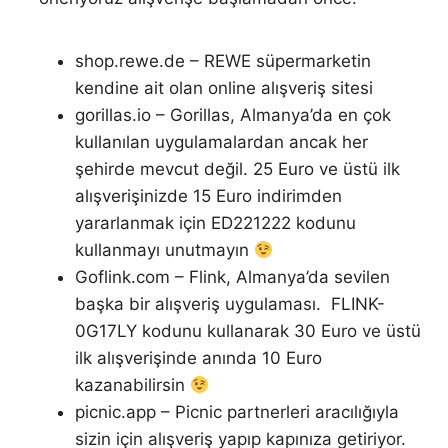
shop.rewe.de – REWE süpermarketin
kendine ait olan online alışveriş sitesi
gorillas.io – Gorillas, Almanya’da en çok
kullanılan uygulamalardan ancak her
şehirde mevcut değil. 25 Euro ve üstü ilk
alışverişinizde 15 Euro indirimden
yararlanmak için ED221222 kodunu
kullanmayı unutmayın
Goflink.com – Flink, Almanya’da sevilen
başka bir alışveriş uygulaması. FLINK-
0G17LY kodunu kullanarak 30 Euro ve üstü
ilk alışverişinde anında 10 Euro
kazanabilirsin
picnic.app – Picnic partnerleri aracılığıyla
sizin için alışveriş yapıp kapınıza getiriyor.