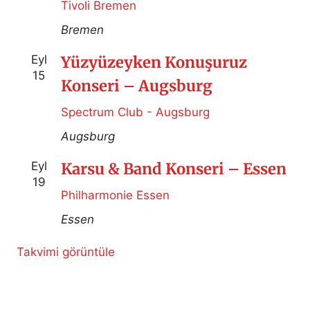
Tivoli Bremen
Bremen
Eyl
Yüzyüzeyken Konuşuruz
15
Konseri – Augsburg
Spectrum Club - Augsburg
Augsburg
Eyl
Karsu & Band Konseri – Essen
19
Philharmonie Essen
Essen
Takvimi görüntüle