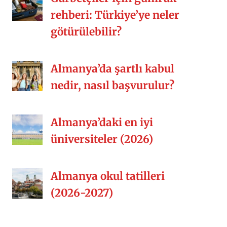
rehberi: Türkiye’ye neler
götürülebilir?
Almanya’da şartlı kabul
nedir, nasıl başvurulur?
Almanya’daki en iyi
üniversiteler (2026)
Almanya okul tatilleri
(2026-2027)