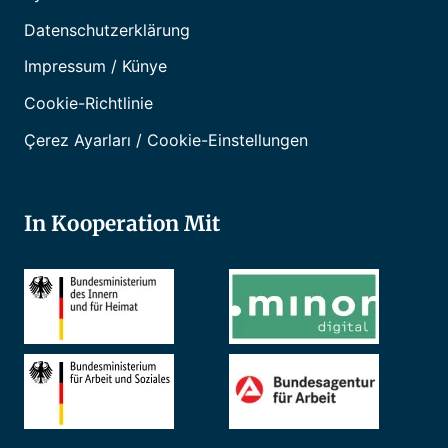
Datenschutzerklärung
Impressum / Künye
Cookie-Richtlinie
Çerez Ayarları / Cookie-Einstellungen
In Kooperation Mit