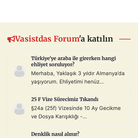
Vasistdas Forum
'a katılın
Türkiye'ye araba ile girerken hangi
ehliyet soruluyor?
Merhaba, Yaklaşık 3 yıldır Almanya’da
yaşıyorum. Ehliyetimi henüz
değiştirmedim (biliyorum, bunu
çoktan halletmem gerekiyordu ama
25 F Vize Sürecimiz Tıkandı
maalesef yapmadım). Diyelim ki bir
§24a (25f) Vizesinde 10 Ay Gecikme
araç satın aldım ve gerekli tüm
ve Dosya Karışıklığı -
belgeleri de aldım. Bu araçla, geçerli
Mahnung/Avukat Gerekli mi?
ehliyeti olan biri aracı kullanarak beni
Merhaba, §24a BeschV (Profesyonel
Denklik nasıl alınır?