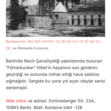
Bundesarchiv, Bild 183-V04744 / CC-BY-SA 3.0
,
CC BY-SA 3.0
DE
, via Wikimedia Commons
Berlin’de Reich Şansölyeliği yakınlarında bulunan
“Führerbunker” Hitler’in hayatının son günlerini
geçirdiği ve sonunda intihar ettiği hava saldırısı
sığınağıdır. Sergide bu sona yol açan olaylar serisi
derlemiştir.
Web sitesi
ve adresi: Schöneberger Str. 23A,
10963 Berlin. Bilet: Kombine bilet -12€