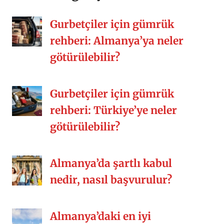
kalabalık sofralar, misafirperverlik,
samimiyet, yemek kültürü vs. Siz nasıl
Gurbetçiler için gümrük
[…]
rehberi: Almanya’ya neler
götürülebilir?
Gurbetçiler için gümrük
rehberi: Türkiye’ye neler
götürülebilir?
Almanya’da şartlı kabul
nedir, nasıl başvurulur?
Almanya’daki en iyi