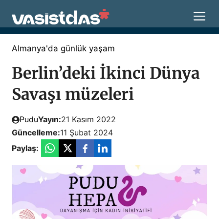
İçeriğe
M
atla
Almanya'da günlük yaşam
Berlin’deki İkinci Dünya
Savaşı müzeleri
Pudu
Yayın:
21 Kasım 2022
Güncelleme:
11 Şubat 2024
Paylaş: