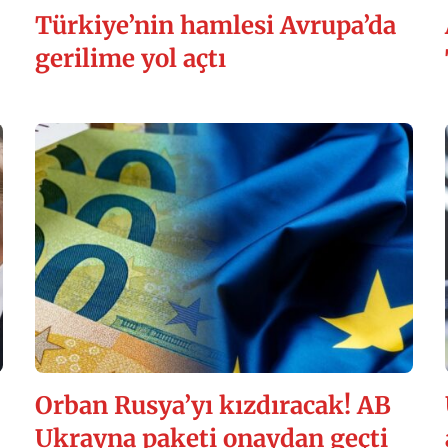
Türkiye’nin hamlesi Avrupa’da
gerilime yol açtı
Orban Rusya’yı kızdıracak! AB
Ukrayna paketi onaydan geçti