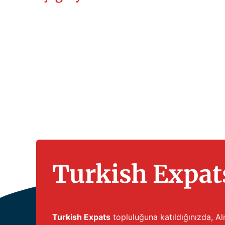
Turkish Expats
Turkish Expats
topluluğuna katıldığınızda, Alm