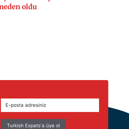
neden oldu
E-
posta
adresiniz