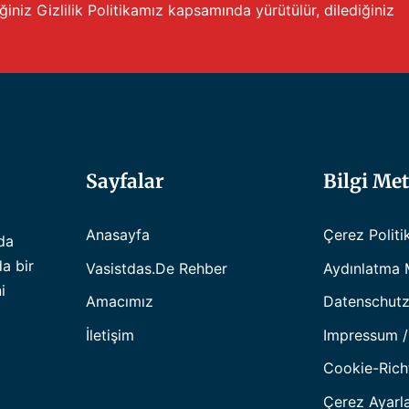
iğiniz
Gizlilik Politikamız
kapsamında yürütülür, dilediğiniz
Sayfalar
Bilgi Met
Anasayfa
Çerez Politi
da
da bir
Vasistdas.de Rehber
Aydınlatma 
i
Amacımız
Datenschutz
İletişim
Impressum /
Cookie-Richt
Çerez Ayarla