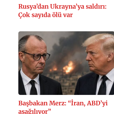
Rusya’dan Ukrayna’ya saldırı:
Çok sayıda ölü var
Başbakan Merz: “İran, ABD’yi
aşağılıyor”