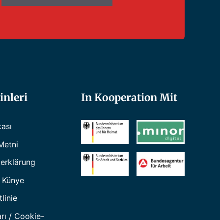
inleri
In Kooperation Mit
kası
Metni
erklärung
 Künye
linie
rı / Cookie-