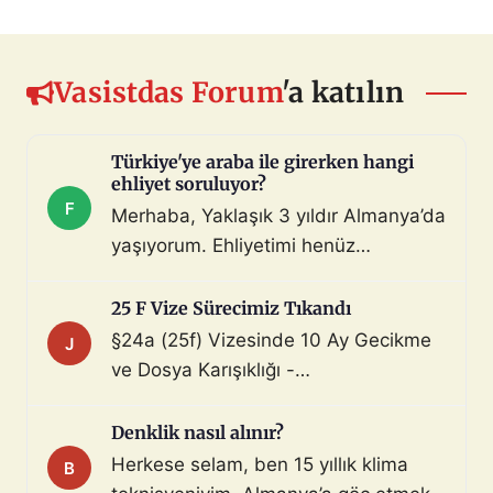
Vasistdas Forum
'a katılın
Türkiye'ye araba ile girerken hangi
ehliyet soruluyor?
F
Merhaba, Yaklaşık 3 yıldır Almanya’da
yaşıyorum. Ehliyetimi henüz
değiştirmedim (biliyorum, bunu
çoktan halletmem gerekiyordu ama
25 F Vize Sürecimiz Tıkandı
maalesef yapmadım). Diyelim ki bir
§24a (25f) Vizesinde 10 Ay Gecikme
J
araç satın aldım ve gerekli tüm
ve Dosya Karışıklığı -
belgeleri de aldım. Bu araçla, geçerli
Mahnung/Avukat Gerekli mi?
ehliyeti olan biri aracı kullanarak beni
Merhaba, §24a BeschV (Profesyonel
Denklik nasıl alınır?
Türkiye sınır […]
Sürücü) vize sürecimizde 10 ayı
Herkese selam, ben 15 yıllık klima
B
geride bıraktık ve çıkmaza girdik.