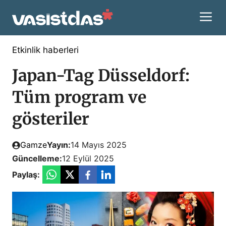
İçeriğe
M
atla
Etkinlik haberleri
Japan-Tag Düsseldorf:
Tüm program ve
gösteriler
Gamze
Yayın:
14 Mayıs 2025
Güncelleme:
12 Eylül 2025
Paylaş: