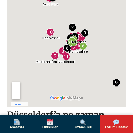
Düsseldorf’a ne zaman
gidilir?
Anasayfa
Etkinlikler
Uzman Bul
Forum Destek